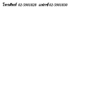
โทรศัพท์ 02-5901828
แฟกซ์
02-5901830