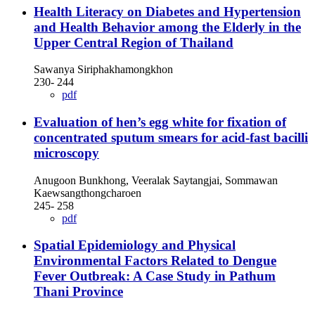
Health Literacy on Diabetes and Hypertension
and Health Behavior among the Elderly in the
Upper Central Region of Thailand
Sawanya Siriphakhamongkhon
230- 244
pdf
Evaluation of hen’s egg white for fixation of
concentrated sputum smears for acid-fast bacilli
microscopy
Anugoon Bunkhong, Veeralak Saytangjai, Sommawan
Kaewsangthongcharoen
245- 258
pdf
Spatial Epidemiology and Physical
Environmental Factors Related to Dengue
Fever Outbreak: A Case Study in Pathum
Thani Province