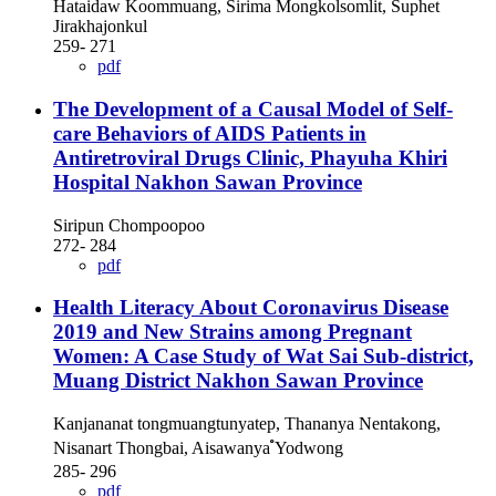
Hataidaw Koommuang, Sirima Mongkolsomlit, Suphet
Jirakhajonkul
259- 271
pdf
The Development of a Causal Model of Self-
care Behaviors of AIDS Patients in
Antiretroviral Drugs Clinic, Phayuha Khiri
Hospital Nakhon Sawan Province
Siripun Chompoopoo
272- 284
pdf
Health Literacy About Coronavirus Disease
2019 and New Strains among Pregnant
Women: A Case Study of Wat Sai Sub-district,
Muang District Nakhon Sawan Province
Kanjananat tongmuangtunyatep, Thananya Nentakong,
Nisanart Thongbai, Aisawanya ํYodwong
285- 296
pdf