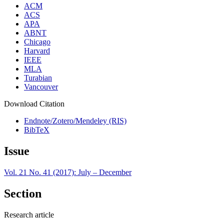
ACM
ACS
APA
ABNT
Chicago
Harvard
IEEE
MLA
Turabian
Vancouver
Download Citation
Endnote/Zotero/Mendeley (RIS)
BibTeX
Issue
Vol. 21 No. 41 (2017): July – December
Section
Research article