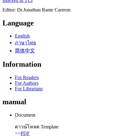
Indexed in TCI
Editor: Dr.Jonathan Rante Carreon
Language
English
ภาษาไทย
简体中文
Information
For Readers
For Authors
For Librarians
manual
Document
ดาวน์โหลด Template
>>
PDF