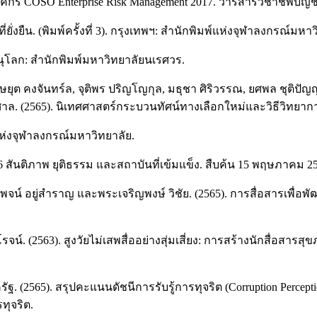
์กร COSO Enterprise Risk Management 2017. วารสารวิชาชีพบัญชี, 
ยั่งยืน. (พิมพ์ครั้งที่ 3). กรุงเทพฯ: สำนักพิมพ์แห่งจุฬาลงกรณ์มหาว
ิษณุโลก: สำนักพิมพ์มหาวิทยาลัยนเรศวร.
วรรษยุต คงจันทร์ล, จุติพร ปริญโญกุล, มธุชา ศิริวรรณ, ยศพล ชุติ
ศาล. (2565). นิเทศศาสตร์กระบวนทัศน์ทางเลือกใหม่และวิธีวิทยากา
์แห่งจุฬาลงกรณ์มหาวิทยาลัย.
 สันติภาพ ยุติธรรม และสถาบันที่เข้มแข็ง. สืบค้น 15 พฤษภาคม 2
ะพจน์ อยู่สำราญ และพระเจริญพงษ์ วิชัย. (2565). การสื่อสารเพ
จน์. (2563). สูงวัยไม่เสพสื่ออย่างสุ่มเสี่ยง: การสร้างนักสื่อสารสุ
5). สรุปคะแนนดัชนีการรับรู้การทุจริต (Corruption Perception 
ุจริต.