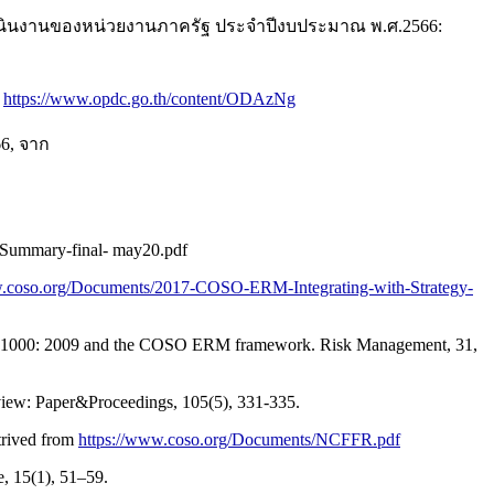
นินงานของหน่วยงานภาครัฐ ประจำปีงบประมาณ พ.ศ.2566:
ก
https://www.opdc.go.th/content/ODAzNg
66, จาก
e-Summary-final- may20.pdf
w.coso.org/Documents/2017-COSO-ERM-Integrating-with-Strategy-
 ISO 31000: 2009 and the COSO ERM framework. Risk Management, 31,
view: Paper&Proceedings, 105(5), 331-335.
trived from
https://www.coso.org/Documents/NCFFR.pdf
e, 15(1), 51–59.