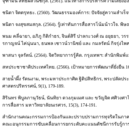
จุฑามน สิทธิผลวนิชกุล. (2561). แนวทางการบริหารความเสี่ยงองค
ชนิดา จิตตรุทธะ. (2560). วัฒนธรรมองค์การ: ปัจจัยสู่ความสำเร็จที่
พนิดา จงสุขสมสกุล. (2564). รู้เท่าทันการสื่อสารโน้มน้าวใจ. พ
พนม คลี่ฉายา, อภิภู กิติกำธร, จินต์สิรี ปาลกะวงศ์ ณ อยุธยา, 
รกาญจน์ ไค่นุ่นนา, ธนพล เชาวน์วานิชย์ และ กมลรัตน์ กิจรุ่งไพ
พาสนา จุลรัตน์. (2564). จิตวิทยาการรู้คิด. กรุงเทพฯ: สำนักพิมพ
สหประชาชาติประเทศไทย. (2566). เป้าหมายการพัฒนาที่ยั่งยืน 16
สายน้ำผึ้ง รัตนงาม, พระมหาประกาศิต ฐิติปสิทธิกร, พระปลัดปร
ศาสตรปริทรรศน์, 9(1), 179-189.
สิรินทร พิบูลภานุวัธน์, นันทิยา ดวงภุมเมศ และ ขวัญจิต ศศิวงศาโร
การสื่อสาร มหาวิทยาลัยนเรศวร, 15(3), 174-191.
สำนักงานคณะกรรมการป้องกันและปราบปรามการทุจริตในภาครัฐ. (256
คณะอนุกรรมการขับเคลื่อนการยกระดับคะแนนดัชนีการรับรู้การท