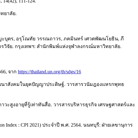
14(42), 111-124.
ิทยาลัย.
ปัญญะบุตร, อรุโณทัย วรรณถาวร, ภคมินทร์ เศวตพัฒนโยธิน, ภี
รวิจัย. กรุงเทพฯ: สำนักพิมพ์แห่งจุฬาลงกรณ์มหาวิทยาลัย.
566, จาก
https://thailand.un.org/th/sdgs/16
ื่อพัฒนาสังคมในยุคปัญญาประดิษฐ์. วารสารวนัมฎองแหรกพุทธ
ขภาวะสูงอายุที่รู้เท่าทันสื่อ. วารสารบริหารธุรกิจ เศรษฐศาสตร์และ
Index : CPI 2021) ประจำปี พ.ศ. 2564. นนทบุรี: ฝ่ายเลขานุการ