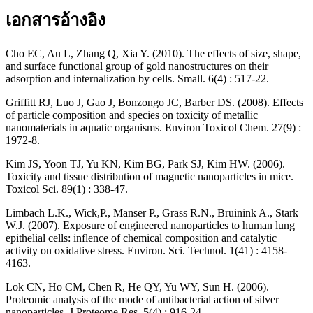
เอกสารอ้างอิง
Cho EC, Au L, Zhang Q, Xia Y. (2010). The effects of size, shape,
and surface functional group of gold nanostructures on their
adsorption and internalization by cells. Small. 6(4) : 517-22.
Griffitt RJ, Luo J, Gao J, Bonzongo JC, Barber DS. (2008). Effects
of particle composition and species on toxicity of metallic
nanomaterials in aquatic organisms. Environ Toxicol Chem. 27(9) :
1972-8.
Kim JS, Yoon TJ, Yu KN, Kim BG, Park SJ, Kim HW. (2006).
Toxicity and tissue distribution of magnetic nanoparticles in mice.
Toxicol Sci. 89(1) : 338-47.
Limbach L.K., Wick,P., Manser P., Grass R.N., Bruinink A., Stark
W.J. (2007). Exposure of engineered nanoparticles to human lung
epithelial cells: inflence of chemical composition and catalytic
activity on oxidative stress. Environ. Sci. Technol. 1(41) : 4158-
4163.
Lok CN, Ho CM, Chen R, He QY, Yu WY, Sun H. (2006).
Proteomic analysis of the mode of antibacterial action of silver
nanoparticles. J Proteome Res. 5(4) : 916-24.