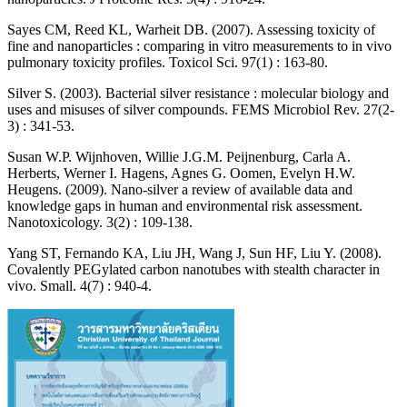
Sayes CM, Reed KL, Warheit DB. (2007). Assessing toxicity of
fine and nanoparticles : comparing in vitro measurements to in vivo
pulmonary toxicity profiles. Toxicol Sci. 97(1) : 163-80.
Silver S. (2003). Bacterial silver resistance : molecular biology and
uses and misuses of silver compounds. FEMS Microbiol Rev. 27(2-
3) : 341-53.
Susan W.P. Wijnhoven, Willie J.G.M. Peijnenburg, Carla A.
Herberts, Werner I. Hagens, Agnes G. Oomen, Evelyn H.W.
Heugens. (2009). Nano-silver a review of available data and
knowledge gaps in human and environmental risk assessment.
Nanotoxicology. 3(2) : 109-138.
Yang ST, Fernando KA, Liu JH, Wang J, Sun HF, Liu Y. (2008).
Covalently PEGylated carbon nanotubes with stealth character in
vivo. Small. 4(7) : 940-4.