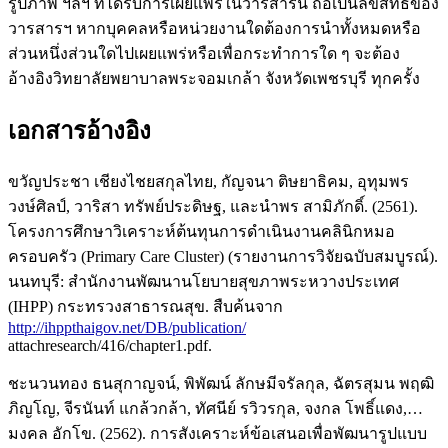
รูปภาพ ฯลฯ ที่ได้รับการเผยแพร่ในวารสารนี้ ถือเป็นลิขสิทธิ์ของ
วารสารฯ หากบุคคลหรือหน่วยงานใดต้องการนำทั้งหมดหรือ
ส่วนหนึ่งส่วนใดไปเผยแพร่หรือเพื่อกระทำการใด ๆ จะต้อง
อ้างอิงวิทยาลัยพยาบาลพระจอมเกล้า จังหวัดเพชรบุรี ทุกครั้ง
เอกสารอ้างอิง
ขวัญประชา เชียงไชยสกุลไทย, กัญจนา ติษยาธิคม, อุทุมพร
วงษ์ศิลป์, วาริสา ทรัพย์ประดิษฐ, และนำพร สามิภักดิ์. (2561).
โครงการศึกษาวิเคราะห์ต้นทุนการดำเนินงานคลินิกหมอ
ครอบครัว (Primary Care Cluster) (รายงานการวิจัยฉบับสมบูรณ์).
นนทบุรี: สำนักงานพัฒนานโยบายสุขภาพระหวางประเทศ
(IHPP) กระทรวงสาธารณสุข. สืบค้นจาก
http://ihppthaigov.net/DB/publication/
attachresearch/416/chapter1.pdf.
ชะนวนทอง ธนสุกาญจน์, พิพัฒน์ ลักษมีจรัลกุล, ฉัตรสุมน พฤฒิ
ภิญโญ, จีรนันท์ แกล้วกล้า, ทัศนีย์ รวิวรกุล, จงกล โพธิ์แดง,…
มงคล อักโข. (2562). การสังเคราะห์ข้อเสนอเพื่อพัฒนารูปแบบ