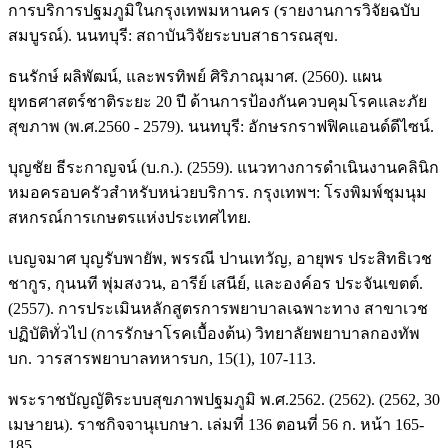
การบริการปฐมภูมิในกรุงเทพมหานคร (รายงานการวิจัยฉบับ
สมบูรณ์). นนทบุรี: สถาบันวิจัยระบบสาธารณสุข.
ธนรักษ์ ผลิพัฒน์, และพรทิพย์ ศิริภาณุมาศ. (2560). แผน
ยุทธศาสตร์ชาติระยะ 20 ปี ด้านการป้องกันควบคุมโรคและภัย
สุขภาพ (พ.ศ.2560 - 2579). นนทบุรี: อักษรกราฟฟิคแอนด์ดีไซน์.
บุญชัย ธีระกาญจน์ (บ.ก.). (2559). แนวทางการดำเนินงานคลินิก
หมอครอบครัวสำหรับหน่วยบริการ. กรุงเทพฯ: โรงพิมพ์ชุมนุม
สหกรณ์การเกษตรแห่งประเทศไทย.
เบญจมาศ บุญรับพายัพ, พรรณี ปานเทวัญ, อายุพร ประสิทธิเวช
ชากูร, กุนนที พุ่มสงวน, อารีย์ เสนีย์, และองค์อร ประจันเขตต์.
(2557). การประเมินหลักสูตรการพยาบาลเฉพาะทาง สาขาเวช
ปฏิบัติทั่วไป (การรักษาโรคเบื้องต้น) วิทยาลัยพยาบาลกองทัพ
บก. วารสารพยาบาลทหารบก, 15(1), 107-113.
พระราชบัญญัติระบบสุขภาพปฐมภูมิ พ.ศ.2562. (2562). (2562, 30
เมษายน). ราชกิจจานุเบกษา. เล่มที่ 136 ตอนที่ 56 ก. หน้า 165-
185.