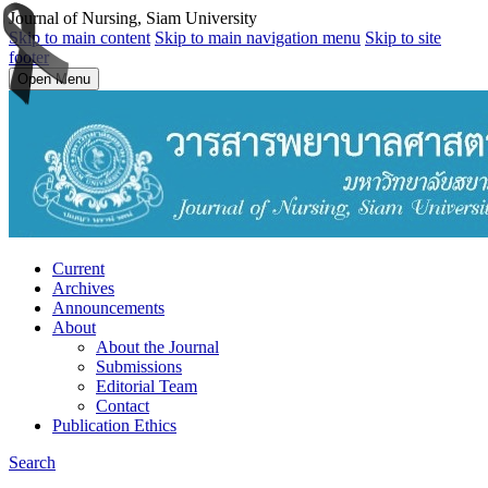
Journal of Nursing, Siam University
Skip to main content
Skip to main navigation menu
Skip to site
footer
Open Menu
Current
Archives
Announcements
About
About the Journal
Submissions
Editorial Team
Contact
Publication Ethics
Search