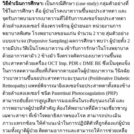
วิธีดำเนินการศึกษา
:
เป็นกรณีศึกษา (case study) กลุ่มตัวอย่างที่
ใช้ในการศึกษา คือ ผู้ป่วยโรคเบาหวานขึ้นจอประสาทตา และ
จุดรับภาพบวมจากเบาหวานที่ได้รับการเลเซอร์จอประสาทตา
ด้วยลำแสงเลเซอร์ ห้องตรวจจักษุ ผู้ป่วยนอก หน่วยงานการ
พยาบาลพิเศษ โรงพยาบาลขอนแก่น จำนวน 2 ราย สุ่มตัวอย่าง
แบบเจาะจง (Purposive Sampling) ผลการศึกษา พบว่า ผู้ป่วยทั้ง 2
รายมีประวัติเป็นโรคเบาหวาน เข้ารับการรักษาในโรงพยาบาล
ด้วยอาการตามัว 2 ข้างมัว จึงตรวจคัดกรองเบาหวานขึ้นจอ
ประสาทตาด้วยเครื่อง OCT Imp. PDR c DME BE ซึ่งเป็นจุดแข็ง
ในการลดความเสี่ยงที่เกิดจากตาบอดในผู้ป่วยเบาหวาน วินิจฉัย
ว่าเบาหวานขึ้นจอประสาทตาระยะรุนแรง (Proliferative Diabetic
Retinopathy) แพทย์พิจารณายิงเลเซอร์จอประสาทตาทั้งสองข้าง
ด้วยลำแสงเลเซอร์ ชนิด Panretinal Photocoagulation (PRP)
สามารถยับยั้งการสูญเสียการมองเห็นในระดับรุนแรงได้ และ
การพยาบาลผู้ป่วยที่สำคัญ ต้องให้พยาบาลที่มีความเชี่ยวชาญ
เฉพาะสาขา ที่เข้าใจพยาธิสภาพของโรค สามารถประเมิน
ภาวะแทรกซ้อน ให้คำแนะนำในการปฏิบัติตัวที่ถูกต้องแก่ผู้ป่วย
รวมทั้งญาติผู้ป่วย ติดตามอาการและสามารถให้การช่วยเหลือ