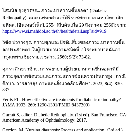
โสมนัส ถุงสุวรรณ. ภาวะเบาหวานขึ้นจอตา (Diabetic
Retinopathy). คณะแพทยศาสตร์ศิริราชพยาบาล มหาวิทยาลัย
มหิดล. [อินเทอร์เน็ต]. 2554 [สืบค้นเมื่อ 29 สิงหาคม 2566]; จาก:
https://www.si.mahidol.ac.th/th/healthdetail.asp?aid=919
วิชิต ปวรางกูร. ความชุกและปัจจัยเสี่ยงของภาวะเบาหวานขึ้น
จอประสาทตา ในผู้ป่วยเบาหวานชนิดที่ 2 โรงพยาบาลนันอา
กรุงเทพฯ.เชียงรายเวชสาร. 2560; 9(2): 73-82.
ศุภรา สินธวาชีวะ. การพยาบาลผู้ป่วยเบาหวานขึ้นจอตาที่มี
ภาวะจุดภาพชัดบวมและภาวะแทรกซ้อนความดันตาสูง : กรณี
ศึกษา. วารสารสุขภาพและสิ่งแวดล้อมศึกษา. 2023; 8(4): 830-
837
Ferris FL. How effective are treatments for diabetic retinopathy?
JAMA 1993; 269: 1290-1391(PMID:8437309)
Garratt S, editor. Diabetic Retinophaty. (1st ed). San Francisco, CA:
American Academy of Ophthalmology; 2017.
Gordon, M. Nursing diagnosis: Process and application. (3rd ed.).