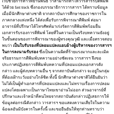
เว็บช่วยการทำวิทยานิพนธ์ ว่าสามารถทำให้วารสารรับตีพิมพ์
ได้ด้วย fast track ซึ่งกองบรรณาธิการวารสารฯ ได้ทราบข้อมูล
เมื่อมีนักศึกษาต่างชาติ จากสถาบันการศึกษาของราชการใน
ภาคกลางแห่งหนึ่ง ได้ส่งเพื่อรับการพิจารณาตีพิมพ์ ต่อมา
อาจารย์ที่ปรึกษาได้โทรศัพท์มาเร่งรัดการตีพิมพ์พร้อมยื่น
เอกสารรับรองการตีพิมพ์ โดยที่ในความเป็นจริงบทความยังอยู่
ในขั้นตอนของการพิจารณาของผู้ทรงคุณวุฒิ และเมื่อตรวจสอบ
พบว่า
เป็นใบรับรองที่ปลอมแปลงแอบอ้างผู้บริหารของวารสารฯ
ในการลงนามรับรอง
ซึ่งเป็นความผิดที่ร้ายแรงมากและละเมิด
จริยธรรมการตีพิมพ์บทความอย่างชัดเจน วารสารฯ จึงขอ
ประกาศปฏิเสธการตีพิมพ์บทความที่ปลอมแปลงเอกสารดัง
กล่าว และผู้ส่งบทความอื่น ๆ จากสถาบันดังกล่าว จะอยู่ในกลุ่ม
ที่ต้องเฝ้าระวังอย่างใกล้ชิด ทั้งนี้ นักศึกษาต่างชาติได้ยืนยันว่า
ไม่ได้เป็นผู้ทำเอกสารที่ปลอมแปลงและไม่ทราบเรื่องการปลอม
แปลงโดยเฉพาะเป็นภาษาไทยเขาอ่านไม่ออก ส่วนอาจารย์ที่
ปรึกษาและเจ้าหน้าที่คนไทยจากสถาบันดังกล่าวปฏิเสธการให้
ข้อมูลต่อกรณีดังกล่าว วารสารฯ ขอแสดงความเสียใจในความ
ฉ้อฉลอันมิบังควรในครั้งนี้ และขอยืนยันให้ทุกท่านทราบว่า