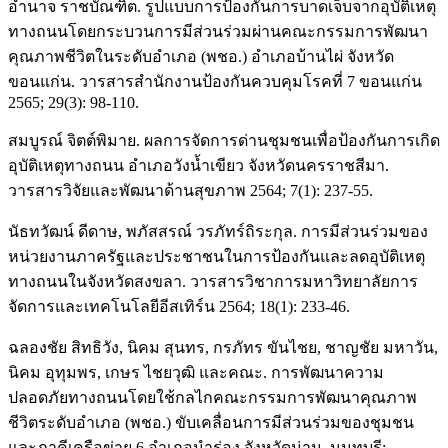
อำนาจ ราชบัณฑิต. รูปแบบการป้องกันการบาดเจ็บจากอุบัติเหตุ
ทางถนนโดยกระบวนการมีส่วนร่วมผ่านคณะกรรมการพัฒนา
คุณภาพชีวิตในระดับอำเภอ (พชอ.) อำเภอบ้านไผ่ จังหวัด
ขอนแก่น. วารสารสำนักงานป้องกันควบคุมโรคที่ 7 ขอนแก่น
2565; 29(3): 98-110.
สมบูรณ์ จิตต์พิมาย. ผลการจัดการด่านชุมชนเพื่อป้องกันการเกิด
อุบัติเหตุทางถนน อำเภอวังน้ำเขียว จังหวัดนครราชสีมา.
วารสารวิจัยและพัฒนาด้านสุขภาพ 2564; 7(1): 237-55.
นัธทวัฒน์ ดีดาษ, พภัสสรณ์ วรภัทร์ถิระกุล. การมีส่วนร่วมของ
หน่วยงานภาครัฐและประชาชนในการป้องกันและลดอุบัติเหตุ
ทางถนนในจังหวัดสงขลา. วารสารวิชาการมหาวิทยาลัยการ
จัดการและเทคโนโลยีอีสเทิร์น 2564; 18(1): 233-46.
ฉลองชัย สิทธิวัง, นิคม สุนทร, กรภัทร ขันไชย, ชาญชัย มหาวัน,
นิคม อุทุมพร, เกษร ไชยวุฒิ และคณะ. การพัฒนาความ
ปลอดภัยทางถนนโดยใช้กลไกคณะกรรมการพัฒนาคุณภาพ
ชีวิตระดับอำเภอ (พชอ.) ขับเคลื่อนการมีส่วนร่วมของชุมชน
และภาคีเครือข่าย 6 อำเภอนำร่อง จังหวัดน่าน. นนทบุรี: