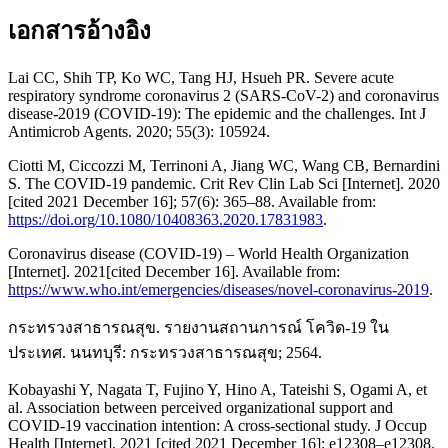
เอกสารอ้างอิง
Lai CC, Shih TP, Ko WC, Tang HJ, Hsueh PR. Severe acute
respiratory syndrome coronavirus 2 (SARS-CoV-2) and coronavirus
disease-2019 (COVID-19): The epidemic and the challenges. Int J
Antimicrob Agents. 2020; 55(3): 105924.
Ciotti M, Ciccozzi M, Terrinoni A, Jiang WC, Wang CB, Bernardini
S. The COVID-19 pandemic. Crit Rev Clin Lab Sci [Internet]. 2020
[cited 2021 December 16]; 57(6): 365–88. Available from:
https://doi.org/10.1080/10408363.2020.17831983
.
Coronavirus disease (COVID-19) – World Health Organization
[Internet]. 2021[cited December 16]. Available from:
https://www.who.int/emergencies/diseases/novel-coronavirus-2019
.
กระทรวงสาธารณสุข. รายงานสถานการณ์ โควิด-19 ใน
ประเทศ. นนทบุรี: กระทรวงสาธารณสุข; 2564.
Kobayashi Y, Nagata T, Fujino Y, Hino A, Tateishi S, Ogami A, et
al. Association between perceived organizational support and
COVID-19 vaccination intention: A cross-sectional study. J Occup
Health [Internet]. 2021 [cited 2021 December 16]; e12308–e12308.