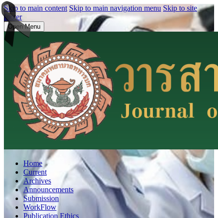
Skip to main content
Skip to main navigation menu
Skip to site
footer
Open Menu
Home
Current
Archives
Announcements
Submission
WorkFlow
Publication Ethics