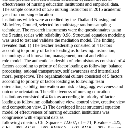
effectiveness of nursing education institutions and empirical data.
The sample consisted of 536 nursing instructors in 2015 academic
year from nursing education
institutions which were accredited by the Thailand Nursing and
Midwifery Council, selected by multistage random sampling
technique. The research instruments were the questionnaires using
the 5 rating scales with reliability 0.98. Structural equation modeling
was used to test and validate the mediation model. The finding
revealed that: 1) The teacher leadership consisted of 4 factors
according to priority of factor loading as following: instruction,
technology and innovation, management, moral and ethical
role model. The authentic leadership of administrators consisted of 4
factors according to priority of factor loading as following: balance
processing, rational transparency, self awareness and internalized
moral perspective. The organizational culture consisted of 5 factors
according to priority of factor loading as following: team
orientation, stability, innovation and risk taking, aggressiveness and
outcome orientation. The effectiveness of nursing education
institutions consisted of 4 factors according to priority of factor
loading as following: collaborative view, control view, creative view
and competition view. 2) The developed linear structural equation
model of effectiveness of nursing education institutions was
congruence with empirical data as
following criterion: Chi-Square = 72.607, df = 71, P-value = .425,
GFI = .985, AGFI = .967, RMSEA = .007, RMR = .009. Teacher