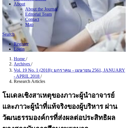
About
About the Journal
Editorial Team
Contact
Map
Search
Register
Login
Home
/
Archives
/
Vol. 19 No. 1 (2018): มกราคม - เมษายน 2561, JANUARY
- APRIL 2018
/
Research Articles
โมเดลเชิงสาเหตุของภาวะผู้นำอาจารย์
และภาวะผู้นำที่แท้จริงของผู้บริหาร ผ่าน
วัฒนธรรมองค์กรที่ส่งผลต่อประสิทธิผล