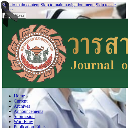
Skip to main content
Skip to main navigation menu
Skip to site
footer
Open Menu
Home
Current
Archives
Announcements
Submission
WorkFlow
Publication Ethics