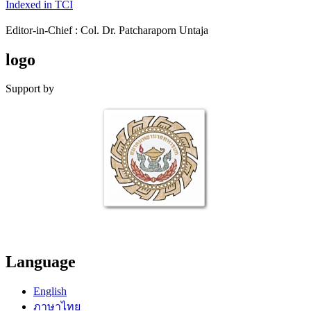
Indexed in TCI
Editor-in-Chief : Col. Dr. Patcharaporn Untaja
logo
Support by
Language
English
ภาษาไทย