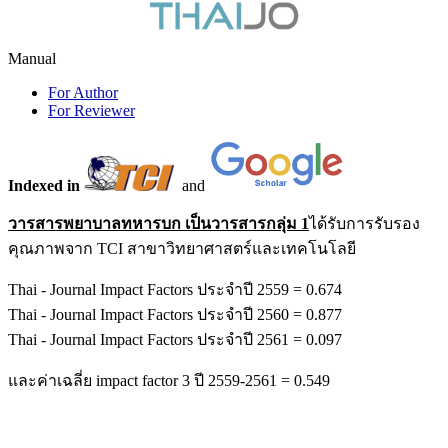
Manual
For Author
For Reviewer
Indexed in
and
วารสารพยาบาลทหารบก เป็นวารสารกลุ่ม 1
ได้รับการรับรอง
คุณภาพจาก TCI สาขาวิทยาศาสตร์และเทคโนโลยี
Thai - Journal Impact Factors ประจำปี 2559 = 0.674
Thai - Journal Impact Factors ประจำปี 2560 = 0.877
Thai - Journal Impact Factors ประจำปี 2561 = 0.097
และค่าเฉลี่ย impact factor 3 ปี 2559-2561 = 0.549