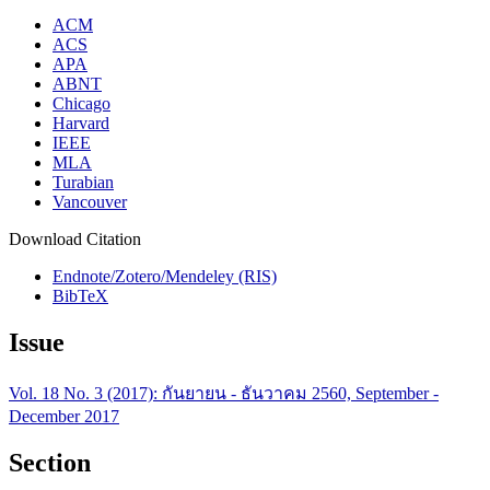
ACM
ACS
APA
ABNT
Chicago
Harvard
IEEE
MLA
Turabian
Vancouver
Download Citation
Endnote/Zotero/Mendeley (RIS)
BibTeX
Issue
Vol. 18 No. 3 (2017): กันยายน - ธันวาคม 2560, September -
December 2017
Section