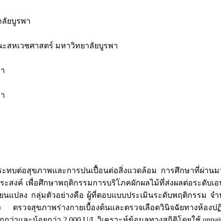
ลัยบูรพา
ณะสหเวชศาสตร์ มหาวิทยาลัยบูรพา
พา
พา
ระทบต่อสุขภาพและการปนเปื้อนต่อสิ่งแวดล้อม การศึกษาที่ผ่านมา 
ถุประสงค์ เพื่อศึกษาพฤติกรรมการบริโภคผักผลไม้ที่ส่งผลต่อระดั
ยนแปลง กลุ่มตัวอย่างคือ ผู้ที่ตอบแบบประเมินระดับพฤติกรรม จ
มลง ตรวจสุขภาพร่างกายเบื้องต้นและตรวจเลือดวินิจฉัยทางห้อง
่าและน้อยกว่า 2,000 U/L วิเคราะห์ข้อมูลทางสถิติโดยใช้ unpaired 