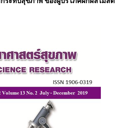
ลกระทบสุขภาพ ของผู้บริโภคผักผลไม้สด