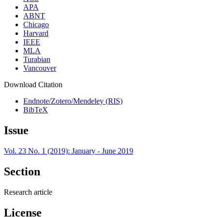
APA
ABNT
Chicago
Harvard
IEEE
MLA
Turabian
Vancouver
Download Citation
Endnote/Zotero/Mendeley (RIS)
BibTeX
Issue
Vol. 23 No. 1 (2019): January - June 2019
Section
Research article
License