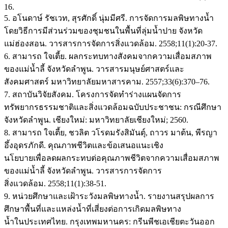
16.
5. อโนดาษ์ รัชเวท, สุรศักดิ์ นุ่มมีศรี. การจัดการมลพิษทางน้ำ
โดยวิธีการมีส่วนร่วมของชุมชนในพื้นที่ลุ่มน้ำปาย จังหวัด
แม่ฮ่องสอน. วารสารการจัดการสิ่งแวดล้อม. 2558;11(1):20-37.
6. สามารถ ใจเตี้ย. ผลกระทบทางสังคมจากความเสื่อมสภาพ
ของแม่น้ำลี้ จังหวัดลำพูน. วารสารมนุษย์ศาสตร์และ
สังคมศาสตร์ มหาวิทยาลัยมหาสารคาม. 2557;33(6):370–76.
7. สถาบันวิจัยสังคม. โครงการจัดทำร่างแผนจัดการ
ทรัพยากรธรรมชาติและสิ่งแวดล้อมฉบับประชาชน: กรณีศึกษา
จังหวัดลำพูน. เชียงใหม่: มหาวิทยาลัยเชียงใหม่; 2560.
8. สามารถ ใจเตี้ย, ชวลิต วโรดมรังสิมันตุ์, ถาวร มาต้น, พีรญา
อึ้งอุดรภักดี. คุณภาพชีวิตและข้อเสนอแนะเชิง
นโยบายเพื่อลดผลกระทบต่อคุณภาพชีวิตจากความเสื่อมสภาพ
ของแม่น้ำลี้ จังหวัดลำพูน. วารสารการจัดการ
สิ่งแวดล้อม. 2558;11(1):38-51.
9. หน่วยศึกษาและเฝ้าระวังมลพิษทางน้ำ. รายงานสรุปผลการ
ศึกษาพื้นที่และแหล่งน้ำที่เสี่ยงต่อการเกิดมลพิษทาง
น้ำในประเทศไทย. กรุงเทพมหานคร: กรีนพีชเอเชียตะวันออก