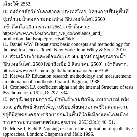
เฉียงใต้; 2552.
10. องค์กรสัตว์ป่าโลกสากล ประเทศไทย. โครงการฟื้นฟูพื้นที่
ชุ่มน้ำแม่น้ำสงครามตอนล่าง [อินเทอร์เน็ต]. 2560
[เข้าถึงเมื่อ 20 มกราคม 2561]. เข้าถึงจาก:
https://www.wwf.or.th/what_we_do/wetlands_and_
production_landscape/projectsall/bkl/
11. Daniel WW. Biostatistics: basic concepts and methodology for
the health sciences. 9thed. New York: John Wiley & Sons; 2010.
12. ส่วนเฝ้าระวังและเตือนภัย. (2560). ฐานข้อมูลคุณภาพน้ำ
[อินเทอร์เน็ต]. 2560 [เข้าถึงเมื่อ 2 สิงหาคม 2560]. เข้าถึงจาก.
https://www.reo01.mnre.go.th/th/information/more/358
13. Keeves JP. Education research methodology and measurement:
an international handbook. Oxford: Pagman; 1988.
14. Cronbach LJ. coefficient alpha and the internal Structure of tests.
Psychometrika. 1951;16:297–334.
15. ดารุณี จงอุดมการณ์, บัวพันธ์ พรมพักพิง, เกษราภรณ์ คลัง
แสง, อุทัยทิพย์ จันทร์เพ็ญ. เปรียบเทียบคุณภาพชีวิตและความ
อยู่ดีมีสุขของครอบครัวยากจนในพื้นที่ใกล้เมืองและไกลเมือง.
วารสารพยาบาลศาสตร์และสุขภาพ. 2553;33(3):40–51.
16. Morse J, Field P. Nursing research: the application of qualitative
approaches. London: Chapman and Hall; 1996.