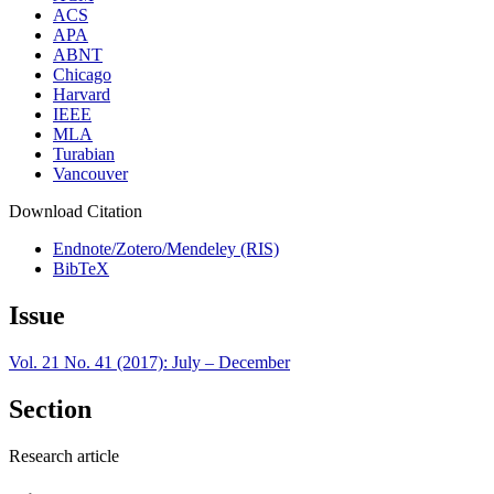
ACS
APA
ABNT
Chicago
Harvard
IEEE
MLA
Turabian
Vancouver
Download Citation
Endnote/Zotero/Mendeley (RIS)
BibTeX
Issue
Vol. 21 No. 41 (2017): July – December
Section
Research article