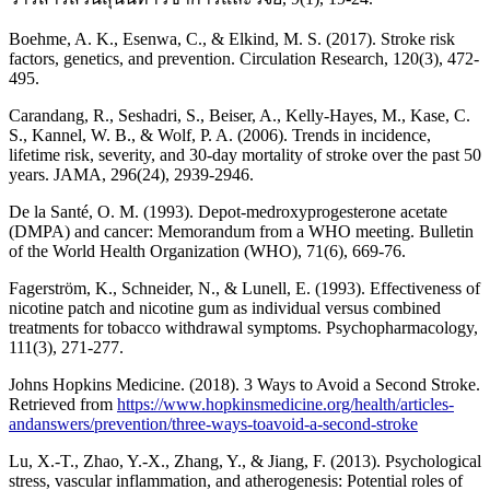
Boehme, A. K., Esenwa, C., & Elkind, M. S. (2017). Stroke risk
factors, genetics, and prevention. Circulation Research, 120(3), 472-
495.
Carandang, R., Seshadri, S., Beiser, A., Kelly-Hayes, M., Kase, C.
S., Kannel, W. B., & Wolf, P. A. (2006). Trends in incidence,
lifetime risk, severity, and 30-day mortality of stroke over the past 50
years. JAMA, 296(24), 2939-2946.
De la Santé, O. M. (1993). Depot-medroxyprogesterone acetate
(DMPA) and cancer: Memorandum from a WHO meeting. Bulletin
of the World Health Organization (WHO), 71(6), 669-76.
Fagerström, K., Schneider, N., & Lunell, E. (1993). Effectiveness of
nicotine patch and nicotine gum as individual versus combined
treatments for tobacco withdrawal symptoms. Psychopharmacology,
111(3), 271-277.
Johns Hopkins Medicine. (2018). 3 Ways to Avoid a Second Stroke.
Retrieved from
https://www.hopkinsmedicine.org/health/articles-
andanswers/prevention/three-ways-toavoid-a-second-stroke
Lu, X.-T., Zhao, Y.-X., Zhang, Y., & Jiang, F. (2013). Psychological
stress, vascular inflammation, and atherogenesis: Potential roles of