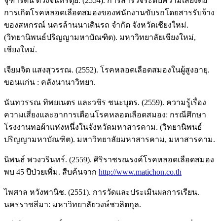
จุฑารัตน์ ดวงจันทร์ตุ้ย. (2554). การสำรวจระดับความเสี่ยงต่อ
การเกิดโรคหลอดเลือดสมองของพนักงานขับรถโดยสารรับจ้าง
ของสหกรณ์ นครล้านนาเดินรถ จำกัด จังหวัดเชียงใหม่.
(วิทยานิพนธ์ปริญญามหาบัณฑิต). มหาวิทยาลัยเชียงใหม่,
เชียงใหม่.
เจียมจิต แสงสุวรรณ. (2552). โรคหลอดเลือดสมองในผู้สูงอายุ.
ขอนแก่น : คลังนานาวิทยา.
นันทวรรณ ทิพยเนตร และวชิร ชนะบุตร. (2559). ความรู้เรื่อง
ความเสี่ยงและอาการเตือนโรคหลอดเลือดสมอง: กรณีศึกษา
โรงงานทอผ้าแห่งหนึ่งในจังหวัดมหาสารคาม. (วิทยานิพนธ์
ปริญญามหาบัณฑิต). มหาวิทยาลัยมหาสารคาม, มหาสารคาม.
นิพนธ์ พวงวรินทร์. (2559). ศิริราชรณรงค์โรคหลอดเลือดสมอง
พบ 45 ปีป่วยเพิ่ม. สืบค้นจาก
http://www.matichon.co.th
ไพศาล หวังพานิช. (2551). การวัดและประเมินผลการเรียน.
นครราชสีมา: มหาวิทยาลัยวงษ์ชวลิตกุล.