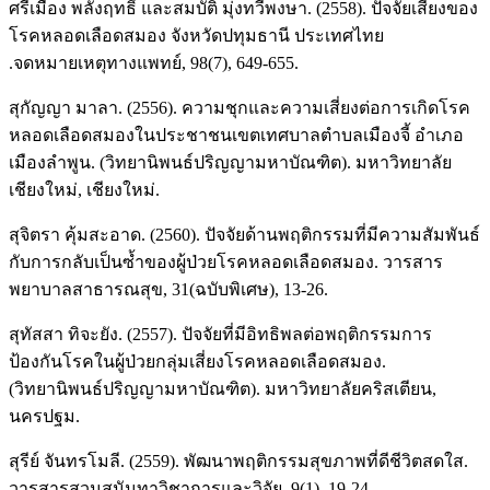
ศรีเมือง พลังฤทธิ์ และสมบัติ มุ่งทวีพงษา. (2558). ปัจจัยเสี่ยงของ
โรคหลอดเลือดสมอง จังหวัดปทุมธานี ประเทศไทย
.จดหมายเหตุทางแพทย์, 98(7), 649-655.
สุกัญญา มาลา. (2556). ความชุกและความเสี่ยงต่อการเกิดโรค
หลอดเลือดสมองในประชาชนเขตเทศบาลตำบลเมืองจี้ อำเภอ
เมืองลำพูน. (วิทยานิพนธ์ปริญญามหาบัณฑิต). มหาวิทยาลัย
เชียงใหม่, เชียงใหม่.
สุจิตรา คุ้มสะอาด. (2560). ปัจจัยด้านพฤติกรรมที่มีความสัมพันธ์
กับการกลับเป็นซ้ำของผู้ป่วยโรคหลอดเลือดสมอง. วารสาร
พยาบาลสาธารณสุข, 31(ฉบับพิเศษ), 13-26.
สุทัสสา ทิจะยัง. (2557). ปัจจัยที่มีอิทธิพลต่อพฤติกรรมการ
ป้องกันโรคในผู้ป่วยกลุ่มเสี่ยงโรคหลอดเลือดสมอง.
(วิทยานิพนธ์ปริญญามหาบัณฑิต). มหาวิทยาลัยคริสเตียน,
นครปฐม.
สุรีย์ จันทรโมลี. (2559). พัฒนาพฤติกรรมสุขภาพที่ดีชีวิตสดใส.
วารสารสวนสุนันทาวิชาการและวิจัย, 9(1), 19-24.