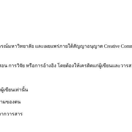
์มหาวิทยาลัย และเผยแพร่ภายใต้สัญญาอนุญาต Creative Commons 
อน การวิจัย หรือการอ้างอิง โดยต้องให้เครดิตแก่ผู้เขียนและวา
เขียนเท่านั้น
ทความของตน
ตจากวารสาร