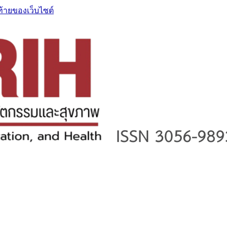
ท้ายของเว็บไซต์