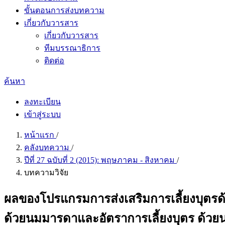
ขั้นตอนการส่งบทความ
เกี่ยวกับวารสาร
เกี่ยวกับวารสาร
ทีมบรรณาธิการ
ติดต่อ
ค้นหา
ลงทะเบียน
เข้าสู่ระบบ
หน้าแรก
/
คลังบทความ
/
ปีที่ 27 ฉบับที่ 2 (2015): พฤษภาคม - สิงหาคม
/
บทความวิจัย
ผลของโปรแกรมการส่งเสริมการเลี้ยงบุตรด
ด้วยนมมารดาและอัตราการเลี้ยงบุตร ด้ว