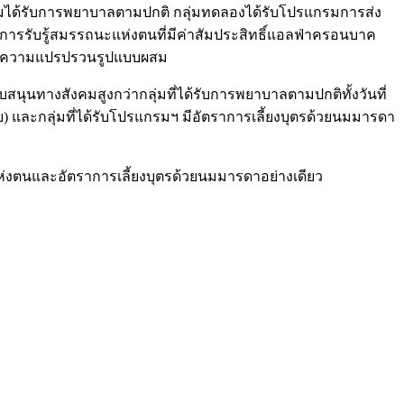
บคุมได้รับการพยาบาลตามปกติ กลุ่มทดลองได้รับโปรแกรมการส่ง
รรับรู้สมรรถนะแห่งตนที่มีค่าสัมประสิทธิ์แอลฟ่าครอนบาค
าะห์ความแปรปรวนรูปแบบผสม
นุนทางสังคมสูงกว่ากลุ่มที่ได้รับการพยาบาลตามปกติทั้งวันที่
) และกลุ่มที่ได้รับโปรแกรมฯ มีอัตราการเลี้ยงบุตรด้วยนมมารดา
่งตนและอัตราการเลี้ยงบุตรด้วยนมมารดาอย่างเดียว