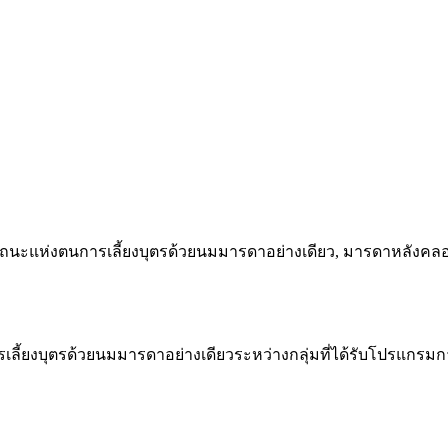
รถนะแห่งตนการเลี้ยงบุตรด้วยนมมารดาอย่างเดียว, มารดาหลังคล
ารเลี้ยงบุตรด้วยนมมารดาอย่างเดียวระหว่างกลุ่มที่ได้รับโปรแก