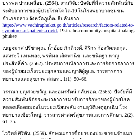
บรรพต ปานเคลือบ. (2564). งานวิจัย: ปัจจัยที่มีความสัมพันธ์กับ
ระดับอาการของผู้ป่วยโรคโควิด-19 ในโรงพยาบาลชุมชน
อำเภอถลาง จังหวัดภูเก็ต. สืบค้นจาก
https://www.vachiraphuket.go.th/articles/research/factors-related-to-
symptoms-of-patients-covid-
19-in-the-community-hospital-thalang-
phuket/
เบญจมาศ ปรีชาคุณ, น้ำอ้อย ภักดีวงศ์, ศิริกร ก้องวัฒนะกุล,
แสงระวี แทนทอง, พรพิมล เลิศพานิช, และขนิตฐา หาญ
ประสิทธิ์คำ. (2562). ประสบการณ์อาการและการจัดการอาการ
ของผู้ป่วยมะเร็งระยะลุกลามและญาติผู้ดูแล. วารสารการ
พยาบาลและสุขภาพ สสอท., 1(1), 50–66.
วรรณา บุญสวยขวัญ, และอมรรัตน์ กลับรอด. (2565). ปัจจัยที่มี
ความสัมพันธ์ต่อระยะเวลาการมารับการรักษาของผู้ป่วยโรค
หลอดเลือดสมองในระยะเฉียบพลัน งานอุบัติเหตุฉุกเฉิน โรง
พยาบาลเชียรใหญ่. วารสารศาสตร์สุขภาพและการศึกษา, 2(2),
61–75.
ไววิทย์ ศิริตัน. (2559). ลักษณะการซื้อยาของประชาชนจำแนก