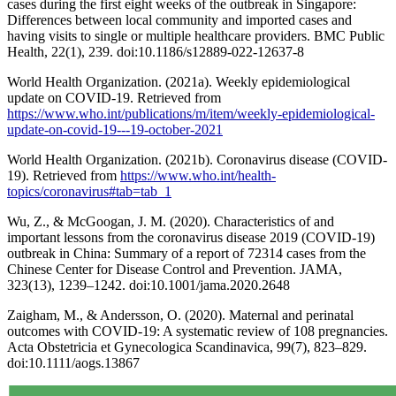
cases during the first eight weeks of the outbreak in Singapore:
Differences between local community and imported cases and
having visits to single or multiple healthcare providers. BMC Public
Health, 22(1), 239. doi:10.1186/s12889-022-12637-8
World Health Organization. (2021a). Weekly epidemiological
update on COVID-19. Retrieved from
https://www.who.int/publications/m/item/weekly-epidemiological-
update-on-covid-19---19-october-2021
World Health Organization. (2021b). Coronavirus disease (COVID-
19). Retrieved from
https://www.who.int/health-
topics/coronavirus#tab=tab_1
Wu, Z., & McGoogan, J. M. (2020). Characteristics of and
important lessons from the coronavirus disease 2019 (COVID-19)
outbreak in China: Summary of a report of 72314 cases from the
Chinese Center for Disease Control and Prevention. JAMA,
323(13), 1239–1242. doi:10.1001/jama.2020.2648
Zaigham, M., & Andersson, O. (2020). Maternal and perinatal
outcomes with COVID-19: A systematic review of 108 pregnancies.
Acta Obstetricia et Gynecologica Scandinavica, 99(7), 823–829.
doi:10.1111/aogs.13867