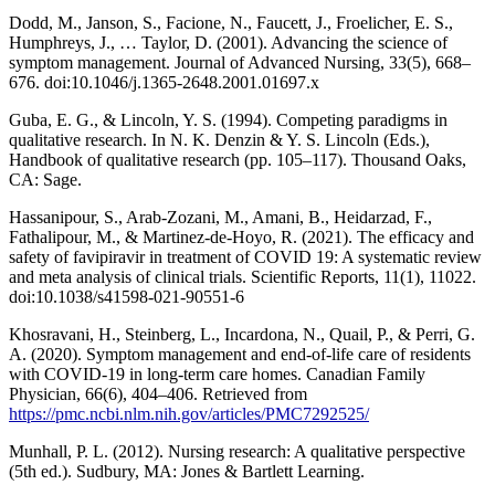
Dodd, M., Janson, S., Facione, N., Faucett, J., Froelicher, E. S.,
Humphreys, J., … Taylor, D. (2001). Advancing the science of
symptom management. Journal of Advanced Nursing, 33(5), 668–
676. doi:10.1046/j.1365-2648.2001.01697.x
Guba, E. G., & Lincoln, Y. S. (1994). Competing paradigms in
qualitative research. In N. K. Denzin & Y. S. Lincoln (Eds.),
Handbook of qualitative research (pp. 105–117). Thousand Oaks,
CA: Sage.
Hassanipour, S., Arab-Zozani, M., Amani, B., Heidarzad, F.,
Fathalipour, M., & Martinez-de-Hoyo, R. (2021). The efficacy and
safety of favipiravir in treatment of COVID 19: A systematic review
and meta analysis of clinical trials. Scientific Reports, 11(1), 11022.
doi:10.1038/s41598-021-90551-6
Khosravani, H., Steinberg, L., Incardona, N., Quail, P., & Perri, G.
A. (2020). Symptom management and end-of-life care of residents
with COVID-19 in long-term care homes. Canadian Family
Physician, 66(6), 404–406. Retrieved from
https://pmc.ncbi.nlm.nih.gov/articles/PMC7292525/
Munhall, P. L. (2012). Nursing research: A qualitative perspective
(5th ed.). Sudbury, MA: Jones & Bartlett Learning.