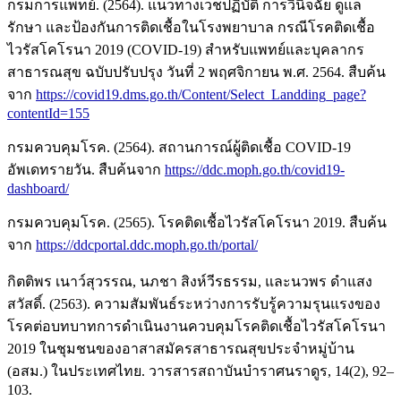
กรมการแพทย์. (2564). แนวทางเวชปฏิบัติ การวินิจฉัย ดูแล
รักษา และป้องกันการติดเชื้อในโรงพยาบาล กรณีโรคติดเชื้อ
ไวรัสโคโรนา 2019 (COVID-19) สำหรับแพทย์และบุคลากร
สาธารณสุข ฉบับปรับปรุง วันที่ 2 พฤศจิกายน พ.ศ. 2564. สืบค้น
จาก
https://covid19.dms.go.th/Content/Select_Landding_page?
contentId=155
กรมควบคุมโรค. (2564). สถานการณ์ผู้ติดเชื้อ COVID-19
อัพเดทรายวัน. สืบค้นจาก
https://ddc.moph.go.th/covid19-
dashboard/
กรมควบคุมโรค. (2565). โรคติดเชื้อไวรัสโคโรนา 2019. สืบค้น
จาก
https://ddcportal.ddc.moph.go.th/portal/
กิตติพร เนาว์สุวรรณ, นภชา สิงห์วีรธรรม, และนวพร ดำแสง
สวัสดิ์. (2563). ความสัมพันธ์ระหว่างการรับรู้ความรุนแรงของ
โรคต่อบทบาทการดำเนินงานควบคุมโรคติดเชื้อไวรัสโคโรนา
2019 ในชุมชนของอาสาสมัครสาธารณสุขประจำหมู่บ้าน
(อสม.) ในประเทศไทย. วารสารสถาบันบำราศนราดูร, 14(2), 92–
103.