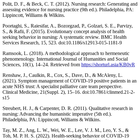
Polit, D. F., & Beck, C. T. (2012). Nursing research: Generating and
assessing evidence for nursing practice (9th ed.). Philadelphia, PA:
Lippincott, Williams & Wilkins.
Poortaghi, S., Raiesifar, A., Bozorgzad, P., Golzari, S. E., Parvizy,
S., & Rafii, F. (2015). Evolutionary concept analysis of health
seeking behavior in nursing: A systematic review. BMC Health
Services Research, 15, 523. doi:10.1186/s12913-015-1181-9
Ramsook, L. (2018). A methodological approach to hermeneutic
phenomenology. International Journal of Humanities and Social
Sciences, 10(1), 14–24. Retrieved from
https://shorturl.asia/KB0vR
Renshaw, J., Caulkin, R., Cox, S., Dave, D., & McAleny, L.
(2021). Symptom management of COVID-19 positive patients in an
acute NHS trust: A specialist palliative care team perspective.
Clinical Medicine, 21(Suppl. 2), 15–16. doi:10.7861/clinmed.21-2-
s15
Streubert, H. J., & Carpenter, D. R. (2011). Qualitative research in
nursing: Advancing the humanistic imperative (5th ed.).
Philadelphia, PA: Lippincott, Williams & Wilkins.
Tay, M. Z., Ang, L. W., Wei, W. E., Lee, V. J. M., Leo, Y. S., &
Toh, M. P. H. S. (2022). Health-seeking behavior of COVID-19