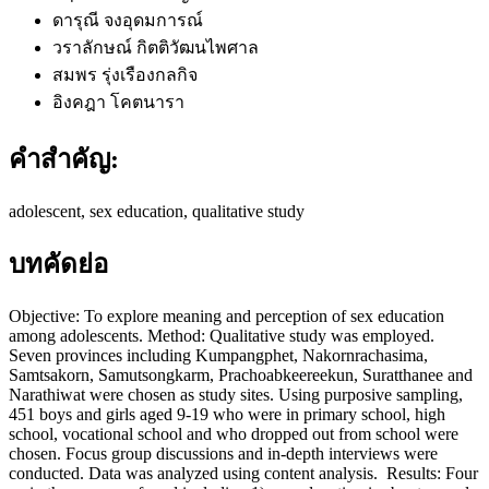
ดารุณี จงอุดมการณ์
วราลักษณ์ กิตติวัฒนไพศาล
สมพร รุ่งเรืองกลกิจ
อิงคฎา โคตนารา
คำสำคัญ:
adolescent, sex education, qualitative study
บทคัดย่อ
Objective: To explore meaning and perception of sex education
among adolescents. Method: Qualitative study was employed.
Seven provinces including Kumpangphet, Nakornrachasima,
Samtsakorn, Samutsongkarm, Prachoabkeereekun, Suratthanee and
Narathiwat were chosen as study sites. Using purposive sampling,
451 boys and girls aged 9-19 who were in primary school, high
school, vocational school and who dropped out from school were
chosen. Focus group discussions and in-depth interviews were
conducted. Data was analyzed using content analysis. Results: Four