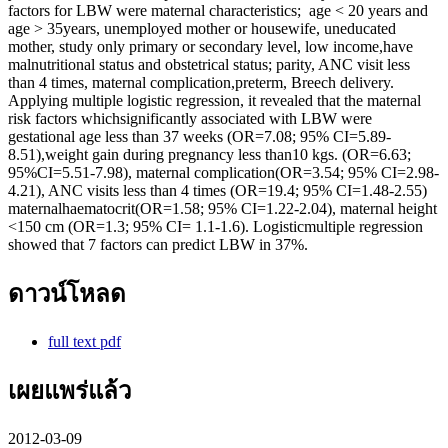
factors for LBW were maternal characteristics; age < 20 years and
age > 35years, unemployed mother or housewife, uneducated
mother, study only primary or secondary level, low income,have
malnutritional status and obstetrical status; parity, ANC visit less
than 4 times, maternal complication,preterm, Breech delivery.
Applying multiple logistic regression, it revealed that the maternal
risk factors whichsignificantly associated with LBW were
gestational age less than 37 weeks (OR=7.08; 95% CI=5.89-
8.51),weight gain during pregnancy less than10 kgs. (OR=6.63;
95%CI=5.51-7.98), maternal complication(OR=3.54; 95% CI=2.98-
4.21), ANC visits less than 4 times (OR=19.4; 95% CI=1.48-2.55)
maternalhaematocrit(OR=1.58; 95% CI=1.22-2.04), maternal height
<150 cm (OR=1.3; 95% CI= 1.1-1.6). Logisticmultiple regression
showed that 7 factors can predict LBW in 37%.
ดาวน์โหลด
full text pdf
เผยแพร่แล้ว
2012-03-09