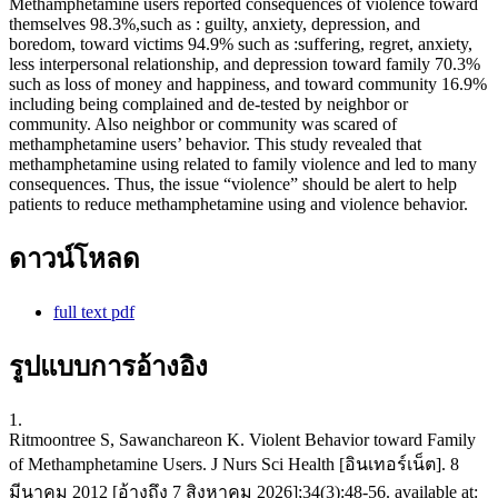
Methamphetamine users reported consequences of violence toward
themselves 98.3%,such as : guilty, anxiety, depression, and
boredom, toward victims 94.9% such as :suffering, regret, anxiety,
less interpersonal relationship, and depression toward family 70.3%
such as loss of money and happiness, and toward community 16.9%
including being complained and de-tested by neighbor or
community. Also neighbor or community was scared of
methamphetamine users’ behavior. This study revealed that
methamphetamine using related to family violence and led to many
consequences. Thus, the issue “violence” should be alert to help
patients to reduce methamphetamine using and violence behavior.
ดาวน์โหลด
full text pdf
รูปแบบการอ้างอิง
1.
Ritmoontree S, Sawanchareon K. Violent Behavior toward Family
of Methamphetamine Users. J Nurs Sci Health [อินเทอร์เน็ต]. 8
มีนาคม 2012 [อ้างถึง 7 สิงหาคม 2026];34(3):48-56. available at: