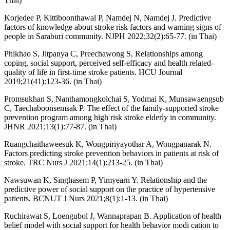
Thai)
Korjedee P, Kittiboonthawal P, Namdej N, Namdej J. Predictive
factors of knowledge about stroke risk factors and warning signs of
people in Saraburi community. NJPH 2022;32(2):65-77. (in Thai)
Phikhao S, Jitpanya C, Preechawong S, Relationships among
coping, social support, perceived self-efficacy and health related-
quality of life in first-time stroke patients. HCU Journal
2019;21(41):123-36. (in Thai)
Promsukhan S, Nanthamongkolchai S, Yodmai K, Munsawaengsub
C, Taechaboonsemsak P. The effect of the family-supported stroke
prevention program among high risk stroke elderly in community.
JHNR 2021;13(1):77-87. (in Thai)
Ruangchaithaweesuk K, Wongpiriyayothar A, Wongpanarak N.
Factors predicting stroke prevention behaviors in patients at risk of
stroke. TRC Nurs J 2021;14(1):213-25. (in Thai)
Nawsuwan K, Singhasem P, Yimyearn Y. Relationship and the
predictive power of social support on the practice of hypertensive
patients. BCNUT J Nurs 2021;8(1):1-13. (in Thai)
Ruchirawat S, Loengubol J, Wannaprapan B. Application of health
belief model with social support for health behavior modi cation to