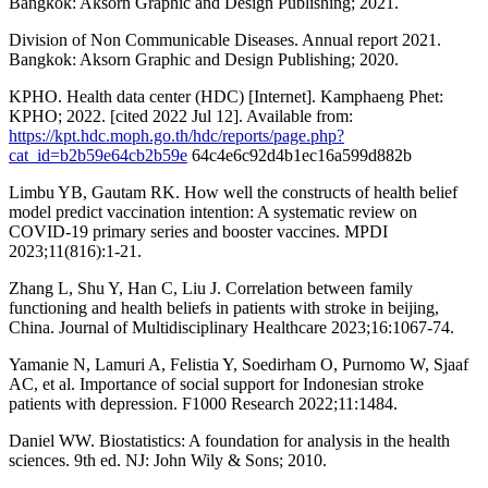
Bangkok: Aksorn Graphic and Design Publishing; 2021.
Division of Non Communicable Diseases. Annual report 2021.
Bangkok: Aksorn Graphic and Design Publishing; 2020.
KPHO. Health data center (HDC) [Internet]. Kamphaeng Phet:
KPHO; 2022. [cited 2022 Jul 12]. Available from:
https://kpt.hdc.moph.go.th/hdc/reports/page.php?
cat_id=b2b59e64cb2b59e
64c4e6c92d4b1ec16a599d882b
Limbu YB, Gautam RK. How well the constructs of health belief
model predict vaccination intention: A systematic review on
COVID-19 primary series and booster vaccines. MPDI
2023;11(816):1-21.
Zhang L, Shu Y, Han C, Liu J. Correlation between family
functioning and health beliefs in patients with stroke in beijing,
China. Journal of Multidisciplinary Healthcare 2023;16:1067-74.
Yamanie N, Lamuri A, Felistia Y, Soedirham O, Purnomo W, Sjaaf
AC, et al. Importance of social support for Indonesian stroke
patients with depression. F1000 Research 2022;11:1484.
Daniel WW. Biostatistics: A foundation for analysis in the health
sciences. 9th ed. NJ: John Wily & Sons; 2010.