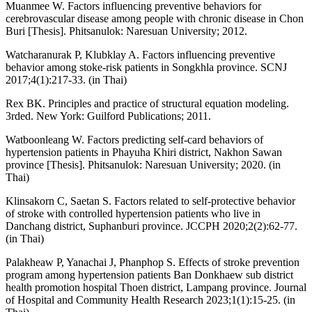
Muanmee W. Factors influencing preventive behaviors for
cerebrovascular disease among people with chronic disease in Chon
Buri [Thesis]. Phitsanulok: Naresuan University; 2012.
Watcharanurak P, Klubklay A. Factors influencing preventive
behavior among stoke-risk patients in Songkhla province. SCNJ
2017;4(1):217-33. (in Thai)
Rex BK. Principles and practice of structural equation modeling.
3rded. New York: Guilford Publications; 2011.
Watboonleang W. Factors predicting self-card behaviors of
hypertension patients in Phayuha Khiri district, Nakhon Sawan
province [Thesis]. Phitsanulok: Naresuan University; 2020. (in
Thai)
Klinsakorn C, Saetan S. Factors related to self-protective behavior
of stroke with controlled hypertension patients who live in
Danchang district, Suphanburi province. JCCPH 2020;2(2):62-77.
(in Thai)
Palakheaw P, Yanachai J, Phanphop S. Effects of stroke prevention
program among hypertension patients Ban Donkhaew sub district
health promotion hospital Thoen district, Lampang province. Journal
of Hospital and Community Health Research 2023;1(1):15-25. (in