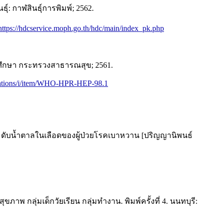
: กาฬสินธุ์การพิมพ์; 2562.
https://hdcservice.moph.go.th/hdc/main/index_pk.php
ศึกษา กระทรวงสาธารณสุข; 2561.
ications/i/item/WHO-HPR-HEP-98.1
ะดับน้ำตาลในเลือดของผู้ป่วยโรคเบาหวาน [ปริญญานิพนธ์
ุ่มเด็กวัยเรียน กลุ่มทำงาน. พิมพ์ครั้งที่ 4. นนทบุรี: