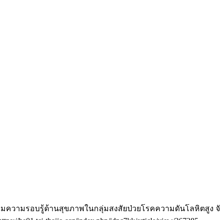
มรอบรู้ด้านสุขภาพในกลุ่มสงสัยป่วยโรคความดันโลหิตสูง จังหวัดกา