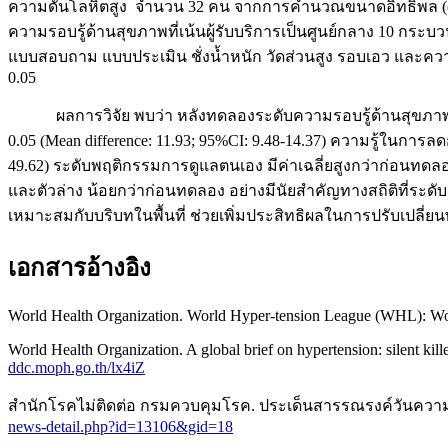
ความดันโลหิตสูง จำนวน 32 คน จากการคำนวณขนาดอิทธิพล (effe
ความรอบรู้ด้านสุขภาพที่เน้นผู้รับบริการเป็นศูนย์กลาง 10 กระ
แบบสอบถาม แบบประเมิน ชั่งน้ำหนัก วัดส่วนสูง รอบเอว และความ
0.05
ผลการวิจัย พบว่า หลังทดลองระดับความรอบรู้ด้านสุขภาพของก
0.05 (Mean difference: 11.93; 95%CI: 9.48-14.37) ความรู้ในการล
49.62) ระดับพฤติกรรมการดูแลตนเอง มีค่าเฉลี่ยสูงกว่าก่อนทดล
และตัวล่าง น้อยกว่าก่อนทดลอง อย่างมีนัยสำคัญทางสถิติที่ระดับ 
เหมาะสมกับบริบทในพื้นที่ ช่วยเพิ่มประสิทธิผลในการปรับเปลี่
เอกสารอ้างอิง
World Health Organization. World Hyper-tension League (WHL): Worl
World Health Organization. A global brief on hypertension: silent kill
ddc.moph.go.th/lx4iZ
สำนักโรคไม่ติดต่อ กรมควบคุมโรค. ประเด็นสารรณรงค์วันความดันโล
news-detail.php?id=13106&gid=18