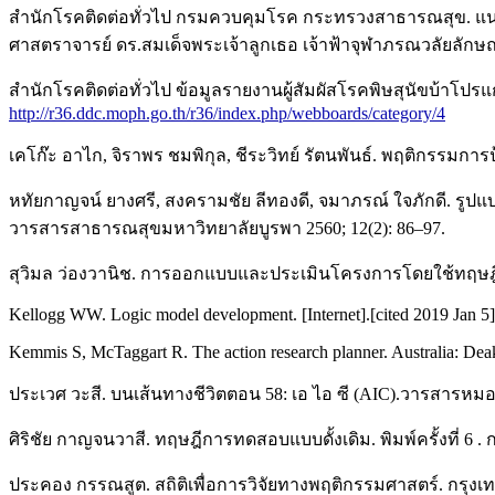
สำนักโรคติดต่อทั่วไป กรมควบคุมโรค กระทรวงสาธารณสุข. แ
ศาสตราจารย์ ดร.สมเด็จพระเจ้าลูกเธอ เจ้าฟ้าจุฬาภรณวลัยลักษณ
สำนักโรคติดต่อทั่วไป ข้อมูลรายงานผู้สัมผัสโรคพิษสุนัขบ้าโปรแกรม
http://r36.ddc.moph.go.th/r36/index.php/webboards/category/4
เคโก๊ะ อาไก, จิราพร ชมพิกุล, ชีระวิทย์ รัตนพันธ์. พฤติกรรม
หทัยกาญจน์ ยางศรี, สงครามชัย ลีทองดี, จมาภรณ์ ใจภักดี. รูปแ
วารสารสาธารณสุขมหาวิทยาลัยบูรพา 2560; 12(2): 86–97.
สุวิมล ว่องวานิช. การออกแบบและประเมินโครงการโดยใช้ทฤษฎีก
Kellogg WW. Logic model development. [Internet].[cited 2019 Jan 5]
Kemmis S, McTaggart R. The action research planner. Australia: Deak
ประเวศ วะสี. บนเส้นทางชีวิตตอน 58: เอ ไอ ซี (AIC).วารสารหมอช
ศิริชัย กาญจนวาสี. ทฤษฎีการทดสอบแบบดั้งเดิม. พิมพ์ครั้งที่ 6 
ประคอง กรรณสูต. สถิติเพื่อการวิจัยทางพฤติกรรมศาสตร์. กรุงเท