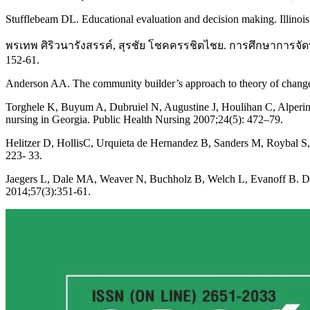
Stufflebeam DL. Educational evaluation and decision making. Illinois
พรเทพ ศิริวนารังสรรค์, สุรชัย โชคครรชิตไชย. การศึกษาการจ
152-61.
Anderson AA. The community builder’s approach to theory of change
Torghele K, Buyum A, Dubruiel N, Augustine J, Houlihan C, Alperin M
nursing in Georgia. Public Health Nursing 2007;24(5): 472–79.
Helitzer D, HollisC, Urquieta de Hernandez B, Sanders M, Roybal S, 
223- 33.
Jaegers L, Dale MA, Weaver N, Buchholz B, Welch L, Evanoff B. Deve
2014;57(3):351-61.