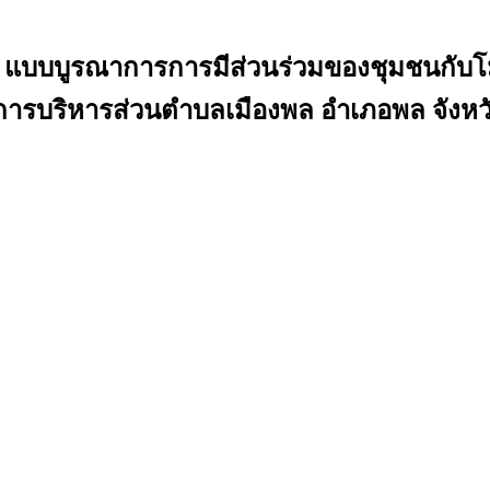
ขบ้า แบบบูรณาการการมีส่วนร่วมของชุมชน
งค์การบริหารส่วนตำบลเมืองพล อำเภอพล จังห