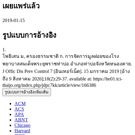
เผยแพร่แล้ว
2019-01-15
รูปแบบการอ้างอิง
1.
​โพธิ​เสน​​​ ม, ​ครอง​ธรรมชาติ​​ ก. การ​จัดการ​มูลฝอย​ของ​โรง​
พยาบาล​สมเด็จ​พระ​ยุพราช​ท่าบ่อ​ อำเภอ​ท่าบ่อ​จังหวัด​หนองคาย.
J Offic Dis Prev Control 7 [อินเทอร์เน็ต]. 15 มกราคม 2019 [อ้าง
ถึง 9 สิงหาคม 2026];18(2):29-37. available at: https://he01.tci-
thaijo.org/index.php/jdpc7kk/article/view/166386
รูปแบบการอ้างอิงเพิ่มเติม
ACM
ACS
APA
ABNT
Chicago
Harvard