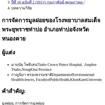
ปีที่ 18 ฉบับที่ 2 (2011): กุมภาพันธ์-พฤษภาคม
/
บทความวิจัย
การ​จัดการ​มูลฝอย​ของ​โรง​พยาบาล​สมเด็จ​
พระ​ยุพราช​ท่าบ่อ​ อำเภอ​ท่าบ่อ​จังหวัด​
หนองคาย
ผู้แต่ง
มาฤ​นัย​ ​โพธิ​เสน​​​
Thabo ​Crown ​Prince​ Hospital,​​​​​​​ ​ Amphor​
Thabo,​NongKhai​ Province
กาญ​นิ​ถา​ ​ครอง​ธรรมชาติ​​
Department​of​Environmental​
Health​Sciences, Faculty​of​Public​Health,​Khon​Kaen​University
คำสำคัญ:
มูลฝอย, การจัดการมูลฝอย