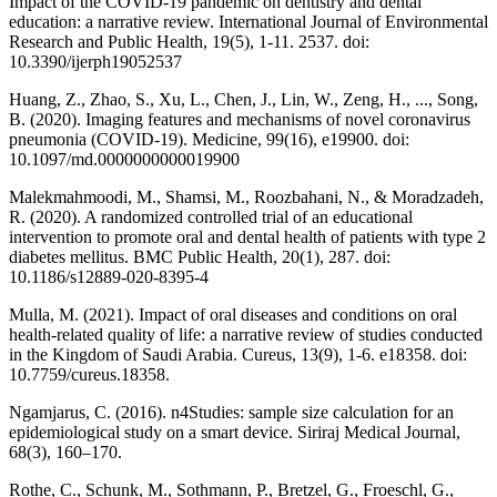
Impact of the COVID-19 pandemic on dentistry and dental
education: a narrative review. International Journal of Environmental
Research and Public Health, 19(5), 1-11. 2537. doi:
10.3390/ijerph19052537
Huang, Z., Zhao, S., Xu, L., Chen, J., Lin, W., Zeng, H., ..., Song,
B. (2020). Imaging features and mechanisms of novel coronavirus
pneumonia (COVID-19). Medicine, 99(16), e19900. doi:
10.1097/md.0000000000019900
Malekmahmoodi, M., Shamsi, M., Roozbahani, N., & Moradzadeh,
R. (2020). A randomized controlled trial of an educational
intervention to promote oral and dental health of patients with type 2
diabetes mellitus. BMC Public Health, 20(1), 287. doi:
10.1186/s12889-020-8395-4
Mulla, M. (2021). Impact of oral diseases and conditions on oral
health-related quality of life: a narrative review of studies conducted
in the Kingdom of Saudi Arabia. Cureus, 13(9), 1-6. e18358. doi:
10.7759/cureus.18358.
Ngamjarus, C. (2016). n4Studies: sample size calculation for an
epidemiological study on a smart device. Siriraj Medical Journal,
68(3), 160–170.
Rothe, C., Schunk, M., Sothmann, P., Bretzel, G., Froeschl, G.,