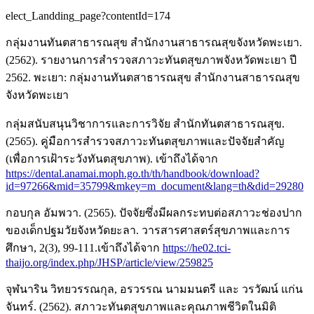
elect_Landding_page?contentId=174
กลุ่มงานทันตสาธารณสุข สำนักงานสาธารณสุขจังหวัดพะเยา.
(2562). รายงานการสำรวจสภาวะทันตสุขภาพจังหวัดพะเยา ปี
2562. พะเยา: กลุ่มงานทันตสาธารณสุข สำนักงานสาธารณสุข
จังหวัดพะเยา
กลุ่มสนับสนุนวิชาการและการวิจัย สำนักทันตสาธารณสุข.
(2565). คู่มือการสำรวจสภาวะทันตสุขภาพและปัจจัยสำคัญ
(เพื่อการเฝ้าระวังทันตสุขภาพ). เข้าถึงได้จาก
https://dental.anamai.moph.go.th/th/handbook/download?
id=97266&mid=35799&mkey=m_document&lang=th&did=29280
กอบกุล อัมพวา. (2565). ปัจจัยซึ่งมีผลกระทบต่อสภาวะช่องปาก
ของเด็กปฐมวัยจังหวัดยะลา. วารสารศาสตร์สุขภาพและการ
ศึกษา, 2(3), 99-111.เข้าถึงได้จาก
https://he02.tci-
thaijo.org/index.php/JHSP/article/view/259825
จุฬนาริน วิทยวรรณกุล, อรวรรณ นามมนตรี และ วรวัฒน์ แก่น
จันทร์. (2562). สภาวะทันตสุขภาพและคุณภาพชีวิตในมิติ