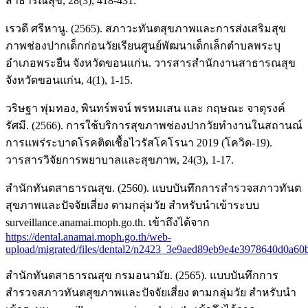
สาธารณสุข, 28(3), 418-431.
เรวดี ศรีหานู. (2565). สภาวะทันตสุขภาพและการส่งเสริมสุข
ภาพช่องปากเด็กก่อนวัยเรียนศูนย์พัฒนาเด็กเล็กตำบลพระบุ
อำเภอพระยืน จังหวัดขอนแก่น. วารสารสำนักงานสาธารณสุข
จังหวัดขอนแก่น, 4(1), 1-15.
วริษฐา พุ่มทอง, พินทร์พจน์ พรหมเสน และ กฤษณะ จาตุรงค์
รัศมี. (2566). การใช้บริการสุขภาพช่องปากวัยทำงานในสถานณ์
การแพร่ระบาดโรคติดเชื้อไวรัสโคโรนา 2019 (โควิด-19).
วารสารวิจัยการพยาบาลและสุขภาพ, 24(3), 1-17.
สำนักทันตสาธารณสุข. (2560). แบบบันทึกการสำรวจสภาวทันต
สุขภาพและปัจจัยเสี่ยง ตามกลุ่มวัย สำหรับนำเข้าระบบ
surveillance.anamai.moph.go.th. เข้าถึงได้จาก
https://dental.anamai.moph.go.th/web-
upload/migrated/files/dental2/n2423_3e9aed89eb9e4e3978640d0a60
สำนักทันตสาธารณสุข กรมอนามัย. (2565). แบบบันทึกการ
สำรวจสภาวทันตสุขภาพและปัจจัยเสี่ยง ตามกลุ่มวัย สำหรับนำ