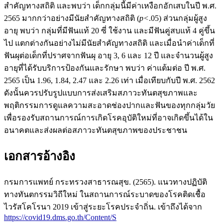
สำคัญทางสถิติ และพบว่า เด็กกลุ่มนี้มีค่าเหงือกอักเสบในปี พ.ศ.
2565 มากกว่าอย่างมีนัยสำคัญทางสถิติ (
p<
.05) ส่วนกลุ่มผู้สูง
อายุ พบว่า กลุ่มที่มีฟันแท้ 20 ซี่ ใช้งาน และมีฟันคู่สบแท้ 4 คู่ขึ้น
ไป แตกต่างกันอย่างไม่มีนัยสำคัญทางสถิติ และเมื่อนำค่าเด็กที่
ฟันผุต่อเด็กที่ปราศจากฟันผุ อายุ 3, 6 และ 12 ปี และจำนวนผู้สูง
อายุที่ได้รับบริการป้องกันและรักษา พบว่า ค่าแต้มต่อ ปี พ.ศ.
2565 เป็น 1.96, 1.84, 2.47 และ 2.26 เท่า เมื่อเทียบกับปี พ.ศ. 2562
ดังนั้นควรปรับรูปแบบการส่งเสริมสภาวะทันตสุขภาพและ
พฤติกรรมการดูแลความสะอาดช่องปากและฟันของทุกกลุ่มวัย
เพื่อรองรับสถานการณ์การเกิดโรคอุบัติใหม่ที่อาจเกิดขึ้นได้ใน
อนาคตและส่งผลต่อสภาวะทันตสุขภาพของประชาชน
เอกสารอ้างอิง
กรมการแพทย์ กระทรวงสาธารณสุข. (2565). แนวทางปฏิบัติ
ทางทันตกรรมวิถีใหม่ ในสถานการณ์ระบาดของโรคติดเชื้อ
ไวรัสโคโรนา 2019 เข้าสู่ระยะโรคประจำถิ่น. เข้าถึงได้จาก
https://covid19.dms.go.th/Content/S