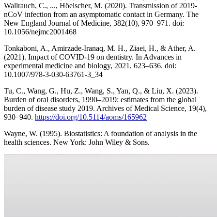
Wallrauch, C., ..., Höelscher, M. (2020). Transmission of 2019-
nCoV infection from an asymptomatic contact in Germany. The
New England Journal of Medicine, 382(10), 970–971. doi:
10.1056/nejmc2001468
Tonkaboni, A., Amirzade-Iranaq, M. H., Ziaei, H., & Ather, A.
(2021). Impact of COVID-19 on dentistry. In Advances in
experimental medicine and biology, 2021, 623–636. doi:
10.1007/978-3-030-63761-3_34
Tu, C., Wang, G., Hu, Z., Wang, S., Yan, Q., & Liu, X. (2023).
Burden of oral disorders, 1990–2019: estimates from the global
burden of disease study 2019. Archives of Medical Science, 19(4),
930–940.
https://doi.org/10.5114/aoms/165962
Wayne, W. (1995). Biostatistics: A foundation of analysis in the
health sciences. New York: John Wiley & Sons.