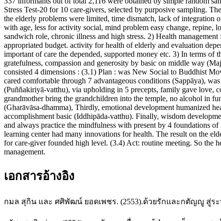
337 informants out of total 2,116 were obtained by simple random 
Stress Test-20 for 10 care-givers, selected by purposive sampling. Th
the elderly problems were limited, time dismatch, lack of integration 
with age, less for activity social, mind problem easy change, repine, l
sandwich role, chronic illness and high stress. 2) Health management 
appropriated budget. activity for health of elderly and evaluation depe
important of care the depended, supported money etc. 3) In terms of t
gratefulness, compassion and generosity by basic on middle way (Majj
consisted 4 dimensions : (3.1) Plan : was New Social to Buddhist Mo
cared comfortable through 7 advantageous conditions (Sappāya), was g
(Puññakiriyā-vatthu), via upholding in 5 precepts, family gave love, 
grandmother bring the grandchildren into the temple, no alcohol in fune
(Gharāvāsa-dhamma), Thirdly, emotional development humanized health
accomplishment basic (Iddhipāda-vatthu). Finally, wisdom development
and always practice the mindfulness with present by 4 foundations of m
learning center had many innovations for health. The result on the elde
for care-giver founded high level. (3.4) Act: routine meeting. So the h
management.
เอกสารอ้างอิง
กมล สุกิน และ ศศิพัฒน์ ยอดเพชร. (2553).ด้วยรักและกตัญญู สู่ระบบกา