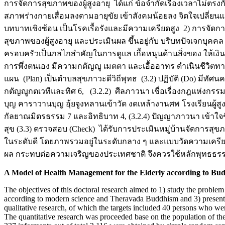
การจัดการสุขภาพของผู้สูงอายุ ได้แก่ ข้อจำกัดเรื่องเวลาไม่ตรง
สภาพร่างกายเสื่อมลงตามอายุขัย เข้าสังคมน้อยลง จิตใจเปลี่ยนแป
บทบาทเชิงซ้อน เป็นโรคเรื้อรังและมีความเครียดสูง 2) การจัด
สุขภาพของผู้สูงอายุ และประเมินผล ขึ้นอยู่กับ บริบทปัจเจกบุคคล
ครอบครัวเป็นกลไกสำคัญในการดูแล เกื้อหนุนด้านสิ่งของ ให้เงิ
การพึ่งตนเอง มีความกตัญญู เมตตา และเอื้ออาทร ดำเนินชีวิตท
แผน (Plan) เป็นตำบลสุขภาวะดีวิถีพุทธ (3.2) ปฏิบัติ (Do) มีทั
กตัญญูกตเวทีและทิศ 6, (3.2.2) ศีลภาวนา เชื่อเรื่องกฎแห่งกรรม
บุญ คาราวานบุญ อุ้ยจูงหลานเข้าวัด งดเหล้างานศพ โรงเรียนผู้ส
กัลยาณมิตรธรรม 7 และอิทธิบาท 4, (3.2.4) ปัญญาภาวนา เข้าใจชีว
สุข (3.3) ตรวจสอบ (Check) ได้รับการประเมินหมู่บ้านจัดการสุขภา
ในระดับดี โดยภาพรวมอยู่ในระดับกลาง ๆ และแบบวัดความเครียดของผู
ผล กระทบต่อความเจริญของประเทศชาติ จึงควรใช้หลักพุทธธรรมเ
A Model of Health Management for the Elderly according to Budd
The objectives of this doctoral research aimed to 1) study the probl
according to modern science and Theravada Buddhism and 3) present t
qualitative research, of which the targets included 40 persons who wer
The quantitative research was proceeded base on the population of t