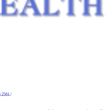
คม 2561
/