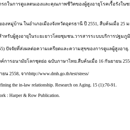
ารถในการดูแลตนเองและคุณภาพชีวิตของผู้สูงอายุโรคเรื้อรังในชมร
งหมู่บ้าน ในอำเภอเมืองจังหวัดอุดรธานี ปี 2551, สืบค้นเมื่อ 25
าพสำหรับผู้สูงอายุในระยะยาวโดยชุมชน.วารสารระบบบริการปฐมภูมิ
555) ปัจจัยที่ส่งผลต่อความเครียดและความสุขของการดูแลผู้สูงอาย
งค์การอนามัยโลกชุดย่อ ฉบับภาษาไทย.สืบค้นเมื่อ 16 กันยายน 2558, 
น 2558, จากhttp://www.dmh.go.th/test/stress/
fining the in-law relationship. Research on Aging. 15 (1):70-91.
York : Harper & Row Publication.