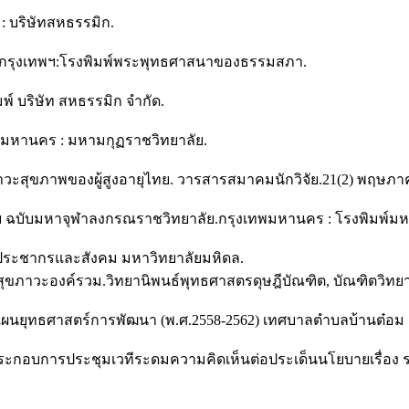
ฯ : บริษัทสหธรรมิก.
่ 25). กรุงเทพฯ:โรงพิมพ์พระพุทธศาสนาของธรรมสภา.
พ์ บริษัท สหธรรมิก จำกัด.
ทพมหานคร : มหามกุฏราชวิทยาลัย.
และภาวะสุขภาพของผู้สูงอายุไทย. วารสารสมาคมนักวิจัย.21(2) พฤษภ
ย ฉบับมหาจุฬาลงกรณราชวิทยาลัย.กรุงเทพมหานคร : โรงพิมพ์ม
จัยประชากรและสังคม มหาวิทยาลัยมหิดล.
ริมสุขภาวะองค์รวม.วิทยานิพนธ์พุทธศาสตรดุษฎีบัณฑิต, บัณฑิตวิ
นยุทธศาสตร์การพัฒนา (พ.ศ.2558-2562) เทศบาลตำบลบ้านต๋อม อำ
ารประกอบการประชุมเวทีระดมความคิดเห็นต่อประเด็นนโยบายเรื่อง ร