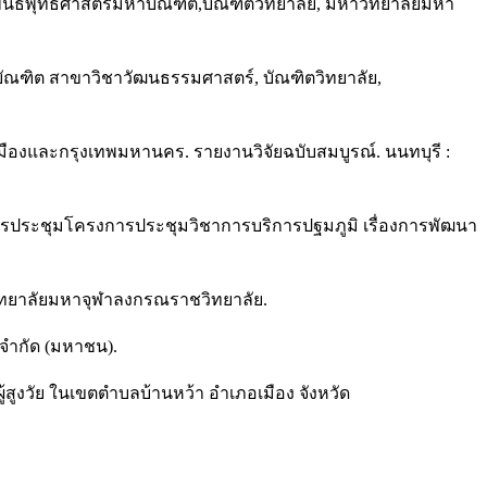
านิพนธ์พุทธศาสตรมหาบัณฑิต,บัณฑิตวิทยาลัย, มหาวิทยาลัยมหา
บัณฑิต สาขาวิชาวัฒนธรรมศาสตร์, บัณฑิตวิทยาลัย,
ตเมืองและกรุงเทพมหานคร. รายงานวิจัยฉบับสมบูรณ์. นนทบุรี :
การประชุมโครงการประชุมวิชาการบริการปฐมภูมิ เรื่องการพัฒนา
วิทยาลัยมหาจุฬาลงกรณราชวิทยาลัย.
่งจำกัด (มหาชน).
้สูงวัย ในเขตตำบลบ้านหว้า อำเภอเมือง จังหวัด