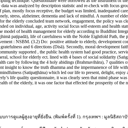
sampling technique. Questionnaire were borrowed as the instrument o
e data was analyzed by description statistic and re-check with focus gr
of plan, mostly focus receptive, the budget was limited, inadequated car
onely, stress, alzheimer, dementia and lack of mindful. A number of elde
for the elderly concluded team network, engagement, the policy was clea
nded on individual, age, activity social focus self-esteem and health sta
he model of health management for elderly according to Buddhist Integr
himā paṭipadā), life of carefulness with the Noble Eightfold Path, the
vement : NSBM. (3.2) Do: positive attitude to elderly, development co
ratefulness and 6 directions (Disā). Secondly, moral development faith
community supported , the public health system had good practice, serv
ral, school for elderly ect. lined with 4 bases of social solidarity (Saṅ
 care by following the 4 holy abidings (Brahmavihāra), 7 qualities o
 insight to know the truth dhamma and the impermanence of life with th
indfulness (Satipaṭṭhāna) which led our life to present, delight, enjoy 
rly’s life quality questionnaire, it was clearly seen that mind phase was
ealth of the elderly, it was one factor that effected the prosperity of t
รดูแลผู้สูงอายุที่ยั่งยืน. (พิมพ์ครั้งที่ 1). กรุงเทพฯ : มูลนิธิสถา