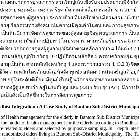
กัน แผนขาดการบูรณาการ ส่วนใหญ่เน้นเชิงรับ งบประมาณมีจำกัด การ
ลงง่าย หงุดหงิด เหงา เครียด มีความจำเสื่อม หลงลืม ขาดสมาธิ จำน
การสุขภาพของผู้สูงอายุ ประกอบด้วย ทีมเครือข่าย มีส่วนร่วม 
 อายุ กิจกรรมทางสังคม เน้นความมีคุณค่าในตน และภาวะสุขภาพ ผู้สู
น เป็นต้น 3) การจัดการสุขภาพของผู้สูงอายุเชิงพุทธบูรณาการ เป
างสายกลาง (มัชฌิมาปฏิปทา) ไม่ประมาท ตามหลักอริยมรรค 8 การแก
ศนคติเชิงบวกต่อการดูแลผู้สูงอายุ พัฒนาตามหลักภาวนา 4 ได้แก่ (
 ตามหลักบุญกิริยาวัตถุ 10 ปฏิบัติตามหลักศีล 5 ครอบครัวอบอุ่น 
ูงอายุ เป็นต้น ตามหลักสังคหวัตถุ 4 และฆราวาสธรรม 4, (3.2.3) 
ิต ตามหลักไตรลักษณ์ (อนิจจัง ทุกขัง อนัตตา) หมั่นเจริญสติ อยู่
พ อยู่ในระดับดีเยี่ยม มีศูนย์เรียนรู้ นวัตกรรมสุขภาพหลากหลาย ผล
้ดูแล พบว่า อยู่ในระดับสูง และ (3.4) ปรับปรุง (Act) มีการประชุม
ป็นดั่งเข็มทิศชี้ทางในการจัดการสุขภาวะ
hist Integration : A Case Study of Bantom Sub-District Municipal
em of Health management for the elderly in Bantom Sub-District Municipa
he model of health management for the elderly according to Buddhist 
e related to elders and selected by purposive sampling. In – depth inte
he randomized elders living in Bantom Sub-District Municipality. The