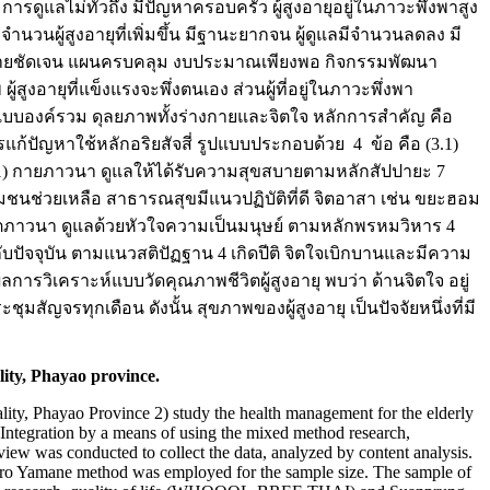
ดูแลไม่ทั่วถึง มีปัญหาครอบครัว ผู้สูงอายุอยู่ในภาวะพึ่งพาสูง
วนผู้สูงอายุที่เพิ่มขึ้น มีฐานะยากจน ผู้ดูแลมีจำนวนลดลง มี
นโยบายชัดเจน แผนครบคลุม งบประมาณเพียงพอ กิจกรรมพัฒนา
งอายุที่แข็งแรงจะพึ่งตนเอง ส่วนผู้ที่อยู่ในภาวะพึ่งพา
็นแบบองค์รวม ดุลยภาพทั้งร่างกายและจิตใจ หลักการสำคัญ คือ
้ปัญหาใช้หลักอริยสัจสี่ รูปแบบประกอบด้วย 4 ข้อ คือ (3.1)
3.2.1) กายภาวนา ดูแลให้ได้รับความสุขสบายตามหลักสัปปายะ 7
ชุมชนช่วยเหลือ สาธารณสุขมีแนวปฏิบัติที่ดี จิตอาสา เช่น ขยะฮอม
จิตตภาวนา ดูแลด้วยหัวใจความเป็นมนุษย์ ตามหลักพรหมวิหาร 4
กับปัจจุบัน ตามแนวสติปัฏฐาน 4 เกิดปีติ จิตใจเบิกบานและมีความ
การวิเคราะห์แบบวัดคุณภาพชีวิตผู้สูงอายุ พบว่า ด้านจิตใจ อยู่
สัญจรทุกเดือน ดังนั้น สุขภาพของผู้สูงอายุ เป็นปัจจัยหนึ่งที่มี
ity, Phayao province.
lity, Phayao Province 2) study the health management for the elderly
Integration by a means of using the mixed method research,
rview was conducted to collect the data, analyzed by content analysis.
 Taro Yamane method was employed for the sample size. The sample of