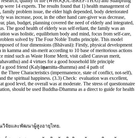
f the research, quality of life (WHOQOL-BREF-THAI) and Suanprung
oup were 14 experts. The results found that 1) health management of
e, family problem issue, the elder high depended, body deteriorated
rly was increase, poor, in the other hand care-giver was decrease,
r, plan, budget, planning covered the need of elderly and integrated,
tus. The good health of elderly was self-reliant, the family was an
ation was holistic, equilibrium body and mind, focus from self-care,
 problem solved by The Four Noble Truths principle. This model
mposed of four dimensions (Bhāvanā): Firstly, physical development
 in kamma and sin-merit according to 10 base of meritorious actions
ice mind such as Waste Home Merit, visit called Caravan merit,
gahavatthu) and 4 virtues for a good household life principle
f a good friend (Kalyā
ṇ
a
mitta-dhamma) and 4 path of
e Three Characteristics (impermanence, state of conflict, not-self),
and the spiritual happiness. (3.3) Check: evaluation was excellent,
 at good level, the overall was at moderate. The stress of questionnaire
he nation, should be used Buddha-Dhamma as a direct to guide for health
บันวิจัยและพัฒนาผู้สูงอายุไทย.