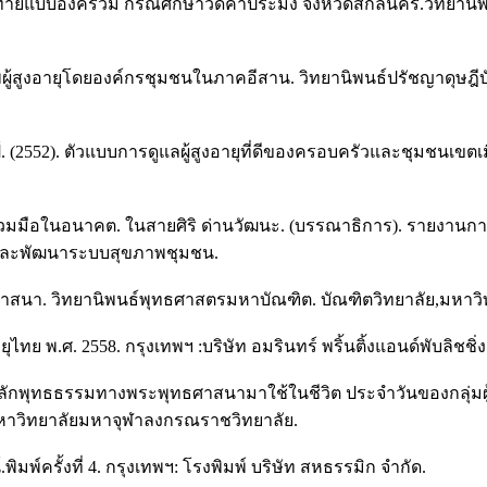
ะยะสุดท้ายแบบองค์รวม กรณีศึกษาวัดคำประมง จังหวัดสกลนคร.วิทย
พผู้สูงอายุโดยองค์กรชุมชนในภาคอีสาน. วิทยานิพนธ์ปรัชญาดุษฎี
ป์. (2552). ตัวแบบการดูแลผู้สูงอายุที่ดีของครอบครัวและชุมชนเข
มร่วมมือในอนาคต. ในสายศิริ ด่านวัฒนะ. (บรรณาธิการ). รายงาน
ิจัยและพัฒนาระบบสุขภาพชุมชน.
ธศาสนา. วิทยานิพนธ์พุทธศาสตรมหาบัณฑิต. บัณฑิตวิทยาลัย,มหา
ทย พ.ศ. 2558. กรุงเทพฯ :บริษัท อมรินทร์ พริ้นติ้งแอนด์พับลิชชิ
ต์หลักพุทธธรรมทางพระพุทธศาสนามาใช้ในชีวิต ประจำวันของกลุ่มผู
มหาวิทยาลัยมหาจุฬาลงกรณราชวิทยาลัย.
พ์ครั้งที่ 4. กรุงเทพฯ: โรงพิมพ์ บริษัท สหธรรมิก จำกัด.