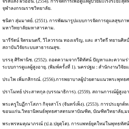
จรัสแสง ผิวอ่อน. (2554). การจัดการเพื่อดูแลผู้ป่วยมะเร็งร
จุฬาลงกรณราชวิทยาลัย.
ชนิตา สุ่มมาตย์. (2551). การพัฒนารูปแบบการจัดการดูแลสุขภา
มหาวิทยาลัยมหาสารคาม.
นารีรัตน์ จิตรมนตรี, วิไลวรรณ ทองเจริญ, และ สาวิตรี ทยานศิล
สถาบันวิจัยระบบสาธารณสุข.
บรรลุ ศิริพานิช. (2552). ถอดความจากวีดิทัศน์ ปัญหาและควา
ระบบการดูแลผู้สูงอายุ. (พิมพ์ครั้งที่ 1). นครปฐม : สำนักงานว
ประไพ เพิ่มกสิกรณ์. (2556).การพยาบาลผู้ป่วยตามแนวพระพุท
ปราโมทย์ ประสาทกุล (บรรณาธิการ). (2559). สถานการณ์ผู้สูงอายุไ
พระครูใบฏีกาโสภา กิจฺจสาโร (จันทร์เพ็ง). (2553). การประยุก
ขอนแก่น.วิทยานิพนธ์พุทธศาสตรมหาบัณฑิต, บัณฑิตวิทยาลัย,
พระพรหมคุณาภรณ์ (ป.อ.ปยุตฺโต). การแพทย์ยุคใหม่ในพุทธทัศน์.พิม