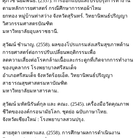
ศุภวิช นิยมพันธ์. (2557). การออกแบบและปรับปรุงการทำงาน
ตามหลักการยศาสตร์ กรณีศึกษาการทอผ้าไหม
ยกทอง หมู่บ้านท่าสว่าง จังหวัดสุรินทร์. วิทยานิพนธ์ปริญญา
วิศวกรรมศาสตรบัณฑิต
มหาวิทยาลัยอุบลราชธานี.
สุวัฒน์ ชำนาญ. (2558). ผลของโปรแกรมส่งเสริมสุขภาพด้าน
การยศาสตร์ต่อการปรับเปลี่ยนพฤติกรรมเพื่อ
ลดความเสี่ยงต่อโรคกล้ามเนื้อและกระดูกที่เกิดจากการทำงาน
ของบุคลากร โรงพยาบาลศรีสมเด็จ
อำเภอศรีสมเด็จ จังหวัดร้อยเอ็ด. วิทยานิพนธ์ปริญญา
สาธารณสุขศาสตรมหาบัณฑิต
มหาวิทยาลัยมหาสารคาม.
สุวัฒน์ มหัตนิรันด์กุล และ คณะ. (2545). เครื่องมือวัดคุณภาพ
ชีวิตขององค์กรอนามัยโลก. ชุดย่อ ฉบับภาษาไทย.
จังหวัดเชียงใหม่ : โรงพยาบาลสวนปรุง.
สายสุดา เทพตาแสง. (2558). การศึกษาผลการดำเนินงาน