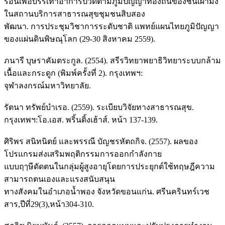
ร้อนเพื่อบรรเทาอาการปวดตามภูมิปัญญาท้องถิ่นของชนเผ่าม้ง
ในสถานบริการสาธารณสุขชุมชนสิบสอง
พัฒนา. การประชุมวิชาการระดับชาติ แพทย์แผนไทยภูมิปัญญา
ของแผ่นดินพิษณุโลก (29-30 สิงหาคม 2559).
ภนารี บุษราคัมตระกูล. (2554). สรีรวิทยาพยาธิวิทยาระบบกล้าม
เนื้อและกระดูก (พิมพ์ครั้งที่ 2). กรุงเทพฯ:
จุฬาลงกรณ์มหาวิทยาลัย.
รัตนา ทรัพย์บำเรอ. (2559). ระเบียบวิจัยทางสาธารณสุข.
กรุงเทพฯ:โอ.เอส. พริ้นติ้งเฮ้าส์. หน้า 137-139.
ศิริพร สนิทนิตย์ และพรรณี บัญชรหัตถกิจ. (2557). ผลของ
โปรแกรมส่งเสริมพฤติกรรมการออกกำลังกาย
แบบฤๅษีดัดตนในกลุ่มผู้สูงอายุโดยการประยุกต์ใช้ทฤษฎีความ
สามารถตนเองและแรงสนับสนุน
ทางสังคมในอำเภอน้ำพอง จังหวัดขอนแก่น. ศรีนครินทร์เวช
สาร,ปีที่29(3),หน้า304-310.