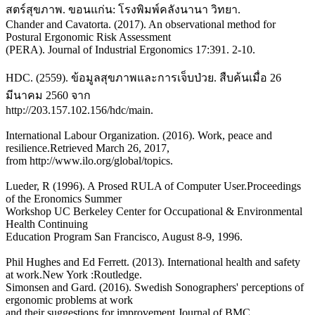
สตร์สุขภาพ. ขอนแก่น: โรงพิมพ์คลังนานา วิทยา.
Chander and Cavatorta. (2017). An observational method for
Postural Ergonomic Risk Assessment
(PERA). Journal of Industrial Ergonomics 17:391. 2-10.
HDC. (2559). ข้อมูลสุขภาพและการเจ็บป่วย. สืบค้นเมื่อ 26
มีนาคม 2560 จาก
http://203.157.102.156/hdc/main.
International Labour Organization. (2016). Work, peace and
resilience.Retrieved March 26, 2017,
from http://www.ilo.org/global/topics.
Lueder, R (1996). A Prosed RULA of Computer User.Proceedings
of the Eronomics Summer
Workshop UC Berkeley Center for Occupational & Environmental
Health Continuing
Education Program San Francisco, August 8-9, 1996.
Phil Hughes and Ed Ferrett. (2013). International health and safety
at work.New York :Routledge.
Simonsen and Gard. (2016). Swedish Sonographers' perceptions of
ergonomic problems at work
and their suggestions for improvement.Journal of BMC