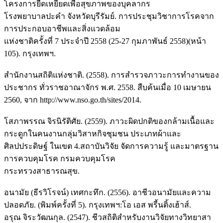
โครงการยืดเหยียดเพื่อสุขภาพของบุคลากร
โรงพยาบาลปะคำ จังหวัดบุรีรัมย์. การประชุมวิชาการโรคจาก
การประกอบอาชีพและสิ่งแวดล้อม
แห่งชาติครั้งที่ 7 ประจำปี 2558 (25-27 กุมภาพันธ์ 2558)(หน้า
105). กรุงเทพฯ.
สำนักงานสถิติแห่งชาติ. (2558). การสำรวจภาวะการทำงานของ
ประชากร ทั่วราชอาณาจักร พ.ศ. 2558. สืบค้นเมื่อ 10 เมษายน
2560, จาก http://www.nso.go.th/sites/2014.
โสภาพรรณ จิรนิรัติศัย. (2559). ภาวะผิดปกติของกล้ามเนื้อและ
กระดูกในคนงานกลุ่มวิสาหกิจชุมชน ประเภทผ้าและ
ศิลปประดิษฐ์ ในเขต 4.สถาบันวิจัย จัดการความรู้ และมาตรฐาน
การควบคุมโรค กรมควบคุมโรค
กระทรวงสาธารณสุข.
อนามัย (ธีรวิโรจน์) เทศกะทึก. (2556). อาชีวอนามัยและความ
ปลอดภัย. (พิมพ์ครั้งที่ 5). กรุงเทพฯ:โอ เอส พรี้นติ้งเฮ้าส์.
อรุณ จิระวัฒนกุล. (2547). ชีวสถิติสำหรับงานวิจัยทางวิทยาสา