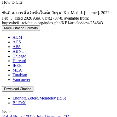
How to Cite
1.
ขันติ ล. การฉีดวัคซีนในเด็กวัยรุ่น. Kb. Med. J. [internet]. 2022
Feb. 3 [cited 2026 Aug. 8];4(2):87-8. available from:
https://he01.tci-thaijo.org/index.php/KBJ/article/view/254643
More Citation Formats
ACM
ACS
APA
ABNT
Chicago
Harvard
IEEE
MLA
Turabian
Vancouver
Download Citation
Endnote/Zotero/Mendeley (RIS)
BibTeX
Issue
Vol. 4 No. 2 (2021): July-December 2021