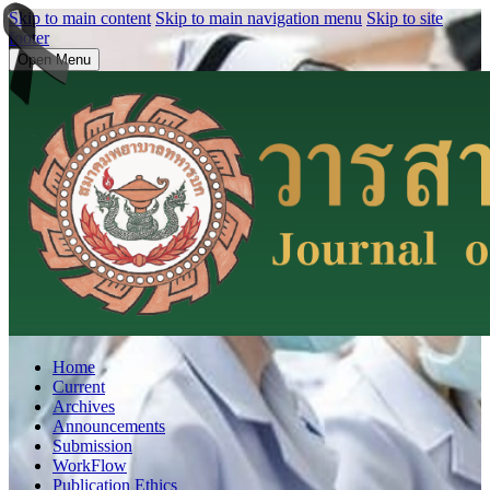
Skip to main content
Skip to main navigation menu
Skip to site
footer
Open Menu
Home
Current
Archives
Announcements
Submission
WorkFlow
Publication Ethics