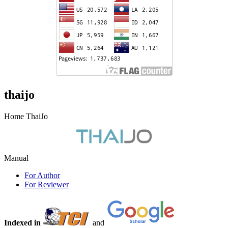
thaijo
Home ThaiJo
Manual
For Author
For Reviewer
Indexed in
and