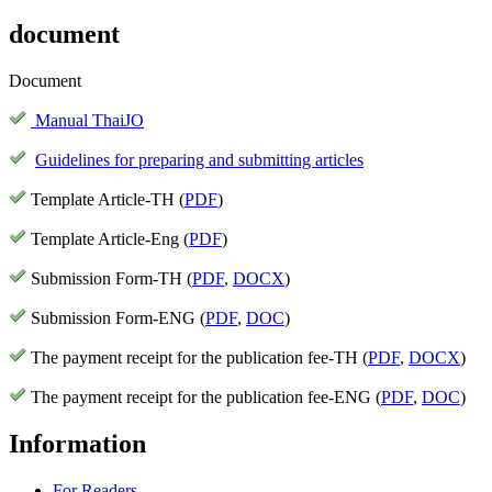
document
Document
Manual ThaiJO
Guidelines for preparing and submitting articles
Template Article-TH (
PDF
)
Template Article-Eng (
PDF
)
Submission Form-TH (
PDF
,
DOCX
)
Submission Form-ENG (
PDF
,
DOC
)
The payment receipt for the publication fee-TH (
PDF
,
DOCX
)
The payment receipt for the publication fee-ENG (
PDF
,
DOC
)
Information
For Readers