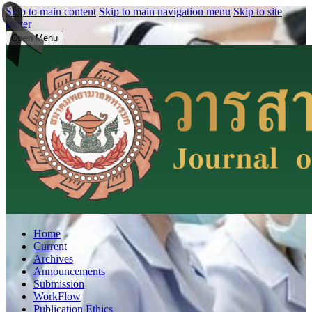
Skip to main content
Skip to main navigation menu
Skip to site
footer
Open Menu
Home
Current
Archives
Announcements
Submission
WorkFlow
Publication Ethics