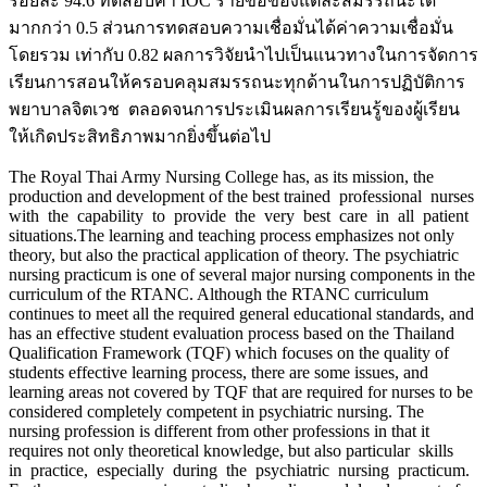
ร้อยละ 94.6 ทดสอบค่า IOC รายข้อของแต่ละสมรรถนะได้
มากกว่า 0.5 ส่วนการทดสอบความเชื่อมั่นได้ค่าความเชื่อมั่น
โดยรวม เท่ากับ 0.82 ผลการวิจัยนำไปเป็นแนวทางในการจัดการ
เรียนการสอนให้ครอบคลุมสมรรถนะทุกด้านในการปฏิบัติการ
พยาบาลจิตเวช ตลอดจนการประเมินผลการเรียนรู้ของผู้เรียน
ให้เกิดประสิทธิภาพมากยิ่งขึ้นต่อไป
The Royal Thai Army Nursing College has, as its mission, the
production and development of the best trained professional nurses
with the capability to provide the very best care in all patient
situations.The learning and teaching process emphasizes not only
theory, but also the practical application of theory. The psychiatric
nursing practicum is one of several major nursing components in the
curriculum of the RTANC. Although the RTANC curriculum
continues to meet all the required general educational standards, and
has an effective student evaluation process based on the Thailand
Qualification Framework (TQF) which focuses on the quality of
students effective learning process, there are some issues, and
learning areas not covered by TQF that are required for nurses to be
considered completely competent in psychiatric nursing. The
nursing profession is different from other professions in that it
requires not only theoretical knowledge, but also particular skills
in practice, especially during the psychiatric nursing practicum.