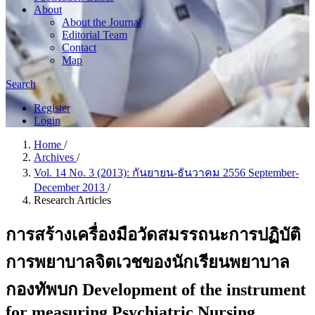
About
About the Journal
Editorial Team
Contact
Map
Search
Register
Login
Home
/
Archives
/
Vol. 14 No. 3 (2013): กันยายน-ธันวาคม 2556 September-
December 2013
/
Research Articles
การสร้างเครื่องมือวัดสมรรถนะการปฏิบัติ
การพยาบาลจิตเวชของนักเรียนพยาบาล
กองทัพบก Development of the instrument
for measuring Psychiatric Nursing