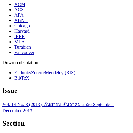
ACM
ACS
APA
ABNT
Chicago
Harvard
IEEE
MLA
Turabian
Vancouver
Download Citation
Endnote/Zotero/Mendeley (RIS)
BibTeX
Issue
Vol. 14 No. 3 (2013): กันยายน-ธันวาคม 2556 September-
December 2013
Section