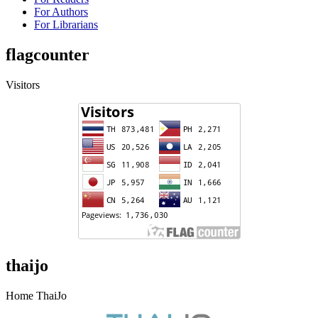
For Authors
For Librarians
flagcounter
Visitors
thaijo
Home ThaiJo