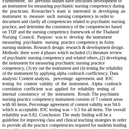
Furthermore, no previous studies have discussed development of
an instrument for measuring psychiatric nursing competency during
the practicum. Researcher’s team is interested in developing an
instrument to measure such nursing competency in order to
document and clarify all competencies related to psychiatric nursing
practice, and determine the consistency of the competencies based
on TQF and the nursing competency framework of the Thailand
Nursing Council. Purpose: was to develop the instrument
measuring psychiatric nursing practice competency in Army
nursing students. Research design: research & development design.
Methods: there were 4 phases which included (1) literature review
of psychiatric nursing competency and related others.,(2) developing
the instrument for measuring psychiatric nursing practice
competency, (3) try out the instrument and (4) testing the reliability
of the instrument by applying alpha conbrach coefficiency. Data
analysis: Content analysis, percentage agreement, and IOC
testing for content validity of the instrument. Alpha conbrach
correlation coefficient was applied for reliability testing of
internal consistency of the instrument. Result: The psychiatric
nursing practice competency instrument consists of 7 content areas
with 60 items. Percentage agreement of content validity was 94.6
which is acceptable. IOC testing was > 0.5 for all items. The overall
reliability was 0.82. Conclusion: The study finding will be a
guideline for improving class and clinical teaching strategies in order
to provide all the practice competencies required for students leading