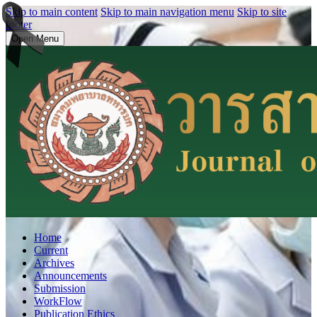
Skip to main content
Skip to main navigation menu
Skip to site
footer
Open Menu
Home
Current
Archives
Announcements
Submission
WorkFlow
Publication Ethics