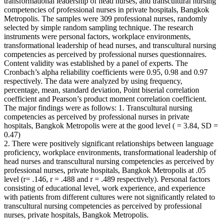
transformational leadership of head nurses, and transcultural nursing
competencies of professional nurses in private hospitals, Bangkok
Metropolis. The samples were 309 professional nurses, randomly
selected by simple random sampling technique. The research
instruments were personal factors, workplace environments,
transformational leadership of head nurses, and transcultural nursing
competencies as perceived by professional nurses questionnaires.
Content validity was established by a panel of experts. The
Cronbach’s alpha reliability coefficients were 0.95, 0.98 and 0.97
respectively. The data were analyzed by using frequency,
percentage, mean, standard deviation, Point biserial correlation
coefficient and Pearson’s product moment correlation coefficient.
The major findings were as follows: 1. Transcultural nursing
competencies as perceived by professional nurses in private
hospitals, Bangkok Metropolis were at the good level ( = 3.84, SD =
0.47)
2. There were positively significant relationships between language
proficiency, workplace environments, transformational leadership of
head nurses and transcultural nursing competencies as perceived by
professional nurses, private hospitals, Bangkok Metropolis at .05
level (r= .146, r = .488 and r = .489 respectively). Personal factors
consisting of educational level, work experience, and experience
with patients from different cultures were not significantly related to
transcultural nursing competencies as perceived by professional
nurses, private hospitals, Bangkok Metropolis.