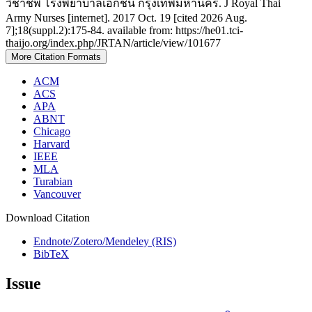
วิชาชีพ โรงพยาบาลเอกชน กรุงเทพมหานคร. J Royal Thai
Army Nurses [internet]. 2017 Oct. 19 [cited 2026 Aug.
7];18(suppl.2):175-84. available from: https://he01.tci-
thaijo.org/index.php/JRTAN/article/view/101677
More Citation Formats
ACM
ACS
APA
ABNT
Chicago
Harvard
IEEE
MLA
Turabian
Vancouver
Download Citation
Endnote/Zotero/Mendeley (RIS)
BibTeX
Issue