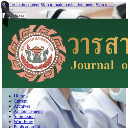
Skip to main content
Skip to main navigation menu
Skip to site
footer
Open Menu
Home
Current
Archives
Announcements
Submission
WorkFlow
Publication Ethics