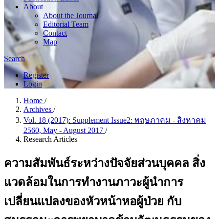
About
About the Journal
Editorial Team
Contact
Map
Search
Register
Login
Home
/
Archives
/
Vol. 18 (2017): Supplement Issue2: พฤษภาคม - สิงหาคม
2560, May - August 2017
/
Research Articles
ความสัมพันธ์ระหว่างปัจจัยส่วนบุคคล สิ่ง
แวดล้อมในการทำงานภาวะผู้นำการ
เปลี่ยนแปลงของหัวหน้าหอผู้ป่วย กับ