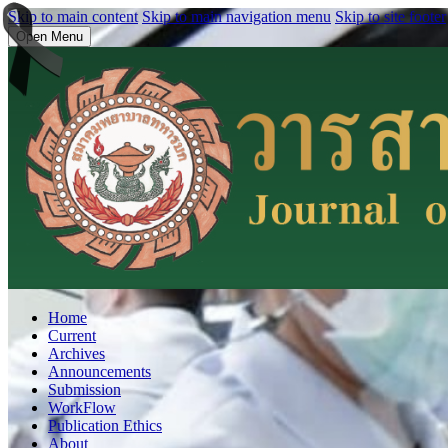
Skip to main content
Skip to main navigation menu
Skip to site footer
Open Menu
Home
Current
Archives
Announcements
Submission
WorkFlow
Publication Ethics
About