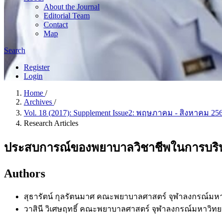
About the Journal
Editorial Team
Contact
Map
Search
Register
Login
Home
/
Archives
/
Vol. 18 (2017): Supplement Issue2: พฤษภาคม - สิงหาคม 25
Research Articles
ประสบการณ์ของพยาบาลวิชาชีพในการบริหาร
Authors
สุธารัตน์ กุลรัตนมาศ
คณะพยาบาลศาสตร์ จุฬาลงกรณ์มหา
วาสินี วิเศษฤทธิ์
คณะพยาบาลศาสตร์ จุฬาลงกรณ์มหาวิทย