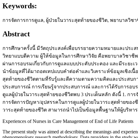
Keywords:
การจัดการการดูแล, ผู้ป่วยในวาระสุดท้ายของชีวิต, พยาบาลวิชาชีพ,
Abstract
การศึกษาครั้งนี้ มีวัตถุประสงค์เพื่อบรรยายความหมายและประ
วิทยาแบบตีความ ผู้ให้ข้อมูลในการศึกษาวิจัย คือพยาบาลวิชาชี
ผ่านการอบรมเกี่ยวกับการดูแลแบบประคับประคอง และมีระยะเวล
นำข้อมูลที่ได้มาถอดเทปแบบคำต่อคำและวิเคราะห์ข้อมูลเชิงเ
สุดท้ายของชีวิตตามที่รับรู้และตีความตามความคิดและประสบกา
ประสบการณ์ การเรียนรู้จากประสบการณ์ และการได้รับการอบรม 
ดูแลผู้ป่วยในวาระสุดท้ายของชีวิตพบ 3 ประเด็นหลัก ดังนี้ 1. ก
การจัดการปัญหา/อุปสรรคในการดูแลผู้ป่วยในวาระสุดท้ายของชีวิ
วาระสุดท้ายของชีวิต สามารถนำไปเป็นข้อมูลพื้นฐานให้ผู้บริห
Experiences of Nurses in Care Management of End of Life Patients
The present study was aimed at describing the meanings and experiences
phenomenology research methodology. Data providers in the study wer