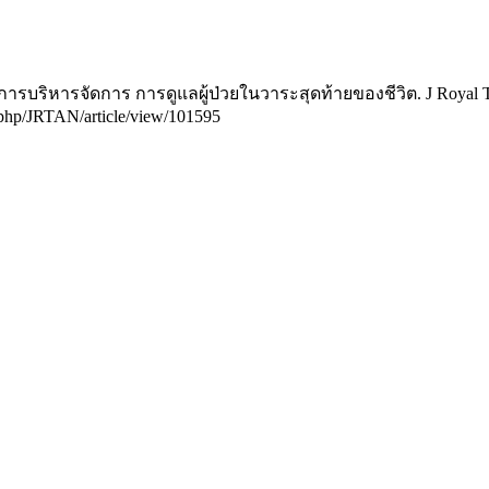
ิหารจัดการ การดูแลผู้ป่วยในวาระสุดท้ายของชีวิต. J Royal Thai A
ex.php/JRTAN/article/view/101595