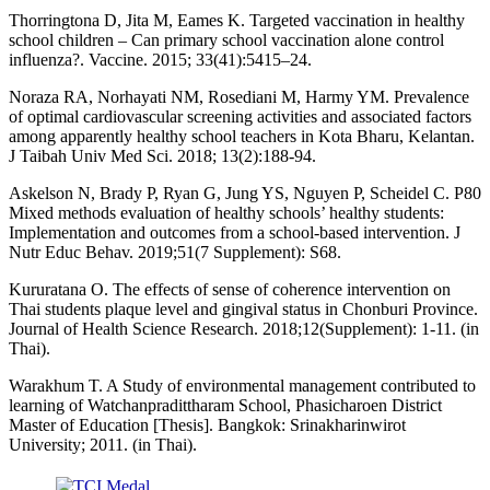
Thorringtona D, Jita M, Eames K. Targeted vaccination in healthy
school children – Can primary school vaccination alone control
influenza?. Vaccine. 2015; 33(41):5415–24.
Noraza RA, Norhayati NM, Rosediani M, Harmy YM. Prevalence
of optimal cardiovascular screening activities and associated factors
among apparently healthy school teachers in Kota Bharu, Kelantan.
J Taibah Univ Med Sci. 2018; 13(2):188-94.
Askelson N, Brady P, Ryan G, Jung YS, Nguyen P, Scheidel C. P80
Mixed methods evaluation of healthy schools’ healthy students:
Implementation and outcomes from a school-based intervention. J
Nutr Educ Behav. 2019;51(7 Supplement): S68.
Kururatana O. The effects of sense of coherence intervention on
Thai students plaque level and gingival status in Chonburi Province.
Journal of Health Science Research. 2018;12(Supplement): 1-11. (in
Thai).
Warakhum T. A Study of environmental management contributed to
learning of Watchanpradittharam School, Phasicharoen District
Master of Education [Thesis]. Bangkok: Srinakharinwirot
University; 2011. (in Thai).