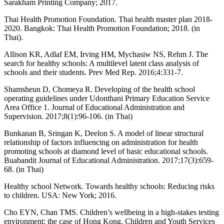
Sarakham Printing Company; 2017.
Thai Health Promotion Foundation. Thai health master plan 2018-
2020. Bangkok: Thai Health Promotion Foundation; 2018. (in
Thai).
Allison KR, Adlaf EM, Irving HM, Mychasiw NS, Rehm J. The
search for healthy schools: A multilevel latent class analysis of
schools and their students. Prev Med Rep. 2016;4:331-7.
Shamsheun D, Chomeya R. Developing of the health school
operating guidelines under Udonthani Primary Education Service
Area Office 1. Journal of Educational Administration and
Supervision. 2017;8(1):96-106. (in Thai)
Bunkanan B, Sringan K, Deelon S. A model of linear structural
relationship of factors influencing on administration for health
promoting schools at diamond level of basic educational schools.
Buabandit Journal of Educational Administration. 2017;17(3):659-
68. (in Thai)
Healthy school Network. Towards healthy schools: Reducing risks
to children. USA: New York; 2016.
Cho EYN, Chan TMS. Children’s wellbeing in a high-stakes testing
environment: the case of Hong Kong. Children and Youth Services