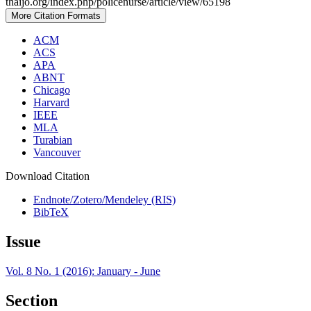
thaijo.org/index.php/policenurse/article/view/65198
More Citation Formats
ACM
ACS
APA
ABNT
Chicago
Harvard
IEEE
MLA
Turabian
Vancouver
Download Citation
Endnote/Zotero/Mendeley (RIS)
BibTeX
Issue
Vol. 8 No. 1 (2016): January - June
Section