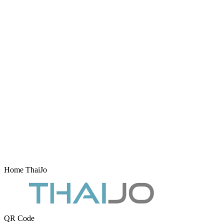
Home ThaiJo
QR Code