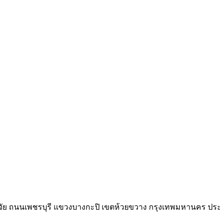
์วิจัย ถนนเพชรบุรี แขวงบางกะปิ เขตห้วยขวาง กรุงเทพมหานคร ป