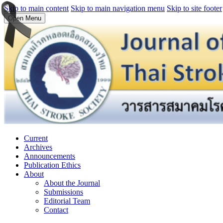
Skip to main content
Skip to main navigation menu
Skip to site footer
Open Menu
Current
Archives
Announcements
Publication Ethics
About
About the Journal
Submissions
Editorial Team
Contact