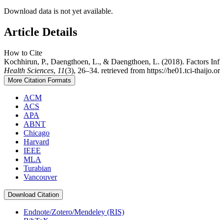
Download data is not yet available.
Article Details
How to Cite
Kochhirun, P., Daengthoen, L., & Daengthoen, L. (2018). Factors In
Health Sciences
,
11
(3), 26–34. retrieved from https://he01.tci-thaijo
More Citation Formats
ACM
ACS
APA
ABNT
Chicago
Harvard
IEEE
MLA
Turabian
Vancouver
Download Citation
Endnote/Zotero/Mendeley (RIS)