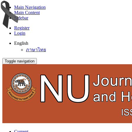
Main Navigation
Main Content
Sidebar
Register
Login
English
ภาษาไทย
Toggle navigation
Current