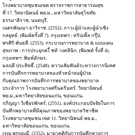
โรงพยาบาลชุมชนเขต ตรวจราชการสาธารณสุข
ที่ 17. วิทยานิพนธ์ พย.ม., มหาวิทยาลัยสุโขทัย
ธรรมาธิราช, นนทบุรี.
เนตรพัณณา ยาวิราช. (2552). ภาวะผู้นำและผู้นำเชิง
กลยุทธ์. (พิมพ์ครั้งที่ 7). กรุงเทพฯ : ทริปเพิ้ล กรุ๊ป.
พรศิริ พันธสี. (2553). กระบวนการพยาบาล & แบบแผน
สุขภาพ : การประยุกตใ์ ชท้ างคลินิก. (พิมพค์ รั้งที่ 4).
กรุงเทพฯ: พิมพ์อักษร.
มลฤดี ประสิทธิ์. (2548). ความสัมพันธ์ระหว่างการนิเทศ
การบันทึกการพยาบาลของหัวหน้าหอผู้ป่วย
กับคุณภาพการบันทึกการพยาบาลของพยาบาล
ประจำการ โรงพยาบาลศรีนครินทร์. วิทยานิพนธ์
พย.ม.,มหาวิทยาลัยขอนแก่น, ขอนแก่น.
รภิญญา วิเชียรพักตร์. (2551). องค์ประกอบปัจจัยในการ
บันทึกพยาบาลที่มีคุณภาพของพยาบาลวิชาชีพ
โรงพยาบาลชุมชน เขต 11. วิทยานิพนธ์ พย.ม.,
มหาวิทยาลัยขอนแก่น, ขอนแก่น.
เรณู พุกบุญมี. (2552). มายาคติกับการบันทึกทางการ