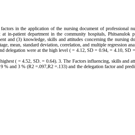
 factors in the application of the nursing document of professional 
t at in-patient department in the community hospitals, Phitsanulok p
nt and (3) knowledge, skills and attitudes concerning the nursing doc
ge, mean, standard deviation, correlation, and multiple regression anal
 and delegation were at the high level ( = 4.12, SD = 0.94, = 4.10, S
ghest ( = 4.52, SD. = 0.64). 3. The Factors influencing, skills and atti
 for 9 % and 3 % (R2 =.097,R2 =.133) and the delegation factor and pre