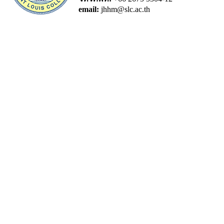
email:
jhhm@slc.ac.th