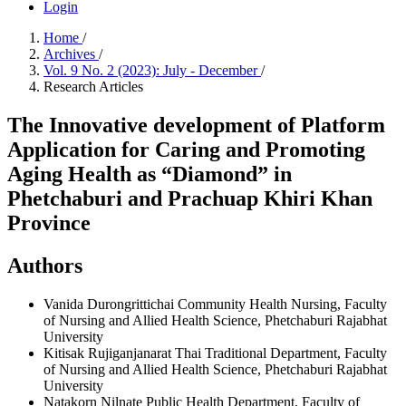
Login
Home
/
Archives
/
Vol. 9 No. 2 (2023): July - December
/
Research Articles
The Innovative development of Platform
Application for Caring and Promoting
Aging Health as “Diamond” in
Phetchaburi and Prachuap Khiri Khan
Province
Authors
Vanida Durongrittichai
Community Health Nursing, Faculty
of Nursing and Allied Health Science, Phetchaburi Rajabhat
University
Kitisak Rujiganjanarat
Thai Traditional Department, Faculty
of Nursing and Allied Health Science, Phetchaburi Rajabhat
University
Natakorn Nilnate
Public Health Department, Faculty of