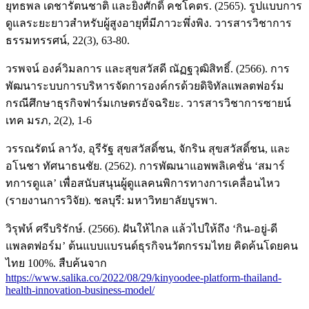
ยุทธพล เดชารัตนชาติ และยิ่งศักดิ์ คชโคตร. (2565). รูปแบบการ
ดูแลระยะยาวสำหรับผู้สูงอายุที่มีภาวะพึ่งพิง. วารสารวิชาการ
ธรรมทรรศน์, 22(3), 63-80.
วรพจน์ องค์วิมลการ และสุขสวัสดี ณัฏฐวุฒิสิทธิ์. (2566). การ
พัฒนาระบบการบริหารจัดการองค์กรด้วยดิจิทัลแพลตฟอร์ม
กรณีศึกษาธุรกิจฟาร์มเกษตรอัจฉริยะ. วารสารวิชาการซายน์
เทค มรภ, 2(2), 1-6
วรรณรัตน์ ลาวัง, อุรีรัฐ สุขสวัสดิ์ชน, จักริน สุขสวัสดิ์ชน, และ
อโนชา ทัศนาธนชัย. (2562). การพัฒนาแอพพลิเคชั่น ‘สมาร์
ทการดูแล’ เพื่อสนับสนุนผู้ดูแลคนพิการทางการเคลื่อนไหว
(รายงานการวิจัย). ชลบุรี: มหาวิทยาลัยบูรพา.
วิรุฬห์ ศรีบริรักษ์. (2566). ฝันให้ไกล แล้วไปให้ถึง ‘กิน-อยู่-ดี
แพลตฟอร์ม’ ต้นแบบแบรนด์ธุรกิจนวัตกรรมไทย คิดค้นโดยคน
ไทย 100%. สืบค้นจาก
https://www.salika.co/2022/08/29/kinyoodee-platform-thailand-
health-innovation-business-model/