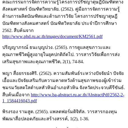
คณะกรรมการจัดการความรู้โครงการปรัชญาดุษฎีบัณฑิตทาง
สังคมศาสตร์ บัณฑิตวิทยาลัย. (2562). คู่มือการจัดการความรู้
ด้านการผลิตบัณฑิตและด้านการวิจัย โครงการปรัชญาดุษฎี
บัณฑิตทางสังคมศาสตร์ บัณฑิตวิทยาลัย ประจำปีการศึกษา
2562. สืบค้นจาก
http://www.phd.ru.ac.th/images/document/KM2561.pdf
ปริญญาภรณ์ ธนะบุญปวง. (2565). การดูแลสุขภาวะและ
คุณภาพชีวิตผู้สูงอายุในยุคปกติถัดไป. วารสารวิจัยเพื่อการส่ง
เสริมสุขภาพและคุณภาพชีวิต, 2(1), 74-84.
พญา สื่อยรรยงศิริ. (2562). ความสัมพันธ์ระหว่างปัจจัยนำ ปัจจัย
เอื้อและปัจจัยเสริมกับความคาดหวังด้านสุขภาพของผู้เข้าร่วม
ชมรมวัยสดใสตำบลหัวหินอำเภอหัวหิน จังหวัดประจวบคีรีขันธ์.
สืบค้นเมื่อจาก
http://www.ba-abstract.ru.ac.th/AbstractPdf/2562-2-
1_1584416043.pdf
พิรงรอง รามสูต. (2565). แพลตฟอร์มดิจิทัล. วารสารกองทุน
พัฒนาสื่อปลอดภัยและสร้างสรรค์, 1(2), 1-36.