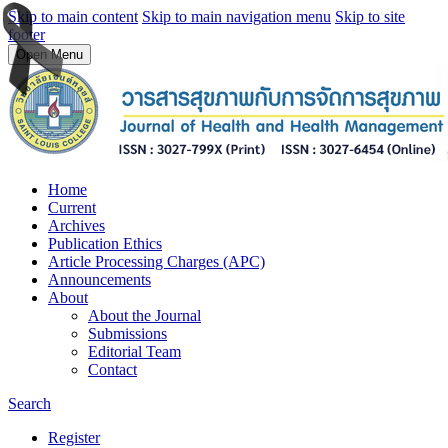
Skip to main content
Skip to main navigation menu
Skip to site
footer
Open Menu
Home
Current
Archives
Publication Ethics
Article Processing Charges (APC)
Announcements
About
About the Journal
Submissions
Editorial Team
Contact
Search
Register