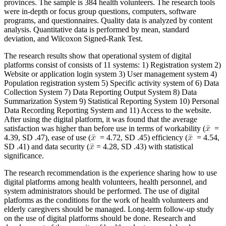
provinces. The sample is 384 health volunteers. The research tools
were in-depth or focus group questions, computers, software
programs, and questionnaires. Quality data is analyzed by content
analysis. Quantitative data is performed by mean, standard
deviation, and Wilcoxon Signed-Rank Test.
The research results show that operational system of digital
platforms consist of consists of 11 systems: 1) Registration system 2)
Website or application login system 3) User management system 4)
Population registration system 5) Specific activity system of 6) Data
Collection System 7) Data Reporting Output System 8) Data
Summarization System 9) Statistical Reporting System 10) Personal
Data Recording Reporting System and 11) Access to the website.
After using the digital platform, it was found that the average
satisfaction was higher than before use in terms of workability (
=
4.39, SD .47), ease of use (
= 4.72, SD .45) efficiency (
= 4.54,
SD .41) and data security (
= 4.28, SD .43) with statistical
significance.
The research recommendation is the experience sharing how to use
digital platforms among health volunteers, health personnel, and
system administrators should be performed. The use of digital
platforms as the conditions for the work of health volunteers and
elderly caregivers should be managed. Long-term follow-up study
on the use of digital platforms should be done. Research and