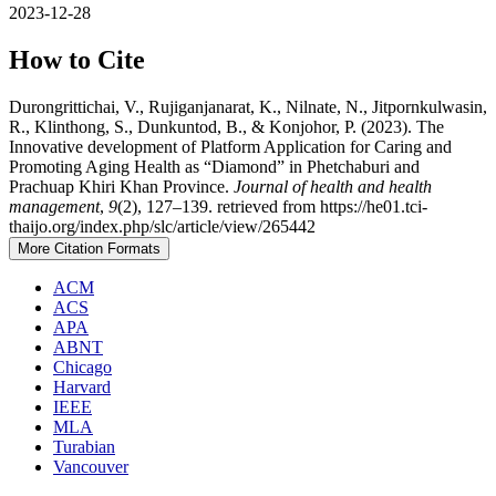
2023-12-28
How to Cite
Durongrittichai, V., Rujiganjanarat, K., Nilnate, N., Jitpornkulwasin,
R., Klinthong, S., Dunkuntod, B., & Konjohor, P. (2023). The
Innovative development of Platform Application for Caring and
Promoting Aging Health as “Diamond” in Phetchaburi and
Prachuap Khiri Khan Province.
Journal of health and health
management
,
9
(2), 127–139. retrieved from https://he01.tci-
thaijo.org/index.php/slc/article/view/265442
More Citation Formats
ACM
ACS
APA
ABNT
Chicago
Harvard
IEEE
MLA
Turabian
Vancouver