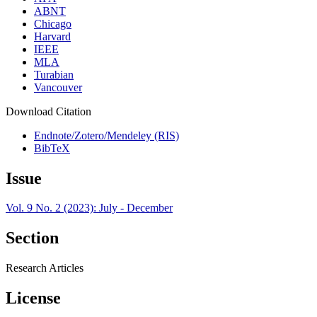
ABNT
Chicago
Harvard
IEEE
MLA
Turabian
Vancouver
Download Citation
Endnote/Zotero/Mendeley (RIS)
BibTeX
Issue
Vol. 9 No. 2 (2023): July - December
Section
Research Articles
License