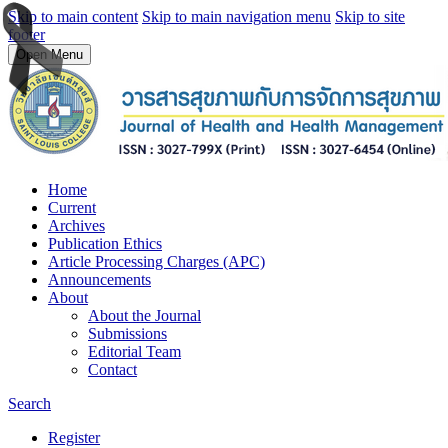
Skip to main content
Skip to main navigation menu
Skip to site
footer
Open Menu
Home
Current
Archives
Publication Ethics
Article Processing Charges (APC)
Announcements
About
About the Journal
Submissions
Editorial Team
Contact
Search
Register