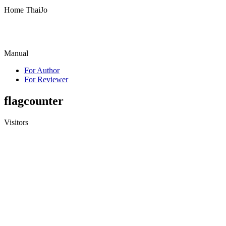
Home ThaiJo
Manual
For Author
For Reviewer
flagcounter
Visitors