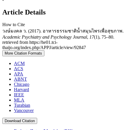
Article Details
How to Cite
วงษ์มงคล ว. (2017). อาหารธรรมชาติน้ำสมุนไพรเพื่อสุขภาพ.
Academic Psychiatry and Psychology Journal
,
17
(1), 75–80.
retrieved from https://he01.tci-
thaijo.org/index.php/APPJ/article/view/92847
More Citation Formats
ACM
ACS
APA
ABNT
Chicago
Harvard
IEEE
MLA
Turabian
Vancouver
Download Citation