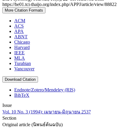
https://he01.tci-thaijo.org/index.php/APPJ/article/view/88822
More Citation Formats
ACM
ACS
APA
ABNT
Chicago
Harvard
IEEE
MLA
Turabian
Vancouver
Download Citation
Endnote/Zotero/Mendeley (RIS)
BibTeX
Issue
Vol. 10 No. 3 (1994): เมษายน-มิถุนายน 2537
Section
Original article (นิพนธ์ต้นฉบับ)