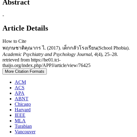
Abstract
-
Article Details
How to Cite
พฤกษชาติคุณากร ไ. (2017). เด็กกลัวโรงเรียน(School Phobia).
Academic Psychiatry and Psychology Journal
,
4
(4), 25–28.
retrieved from https://he01.tci-
thaijo.org/index.php/APPJ/article/view/76425
More Citation Formats
ACM
ACS
APA
ABNT
Chicago
Harvard
IEEE
MLA
Turabian
Vancouver