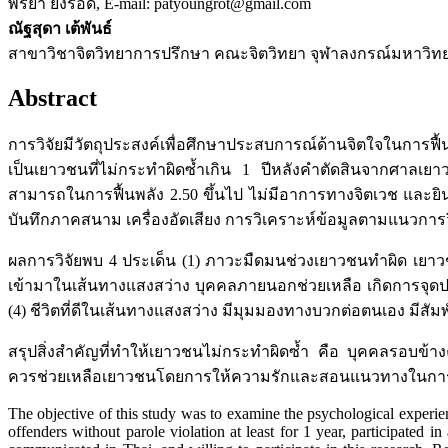
พิริยา ยังรอด, E-mail: patyoungrot@gmail.com
ณัฐสุดา เต้พันธ์
สาขาวิชาจิตวิทยาการปรึกษา คณะจิตวิทยา จุฬาลงกรณ์มหาวิทย
Abstract
การวิจัยมีวัตถุประสงค์เพื่อศึกษาประสบการณ์ด้านจิตใจในการ
เป็นเยาวชนที่ไม่กระทำผิดซ้ำเกิน 1 ปีหลังคำตัดสินจากศาลเย
สามารถในการฟื้นพลัง 2.50 ขึ้นไป ไม่มีอาการทางจิตเวช และยิ
บันทึกภาคสนาม เครื่องอัดเสียง การวิเคราะห์ข้อมูลตามแนวกา
ผลการวิจัยพบ 4 ประเด็น (1) ภาวะมืดมนช่วงเยาวชนทำผิด เยาว
เข้ามาในเส้นทางแสงสว่าง บุคคลภายนอกช่วยเหลือ เกิดการจุด
(4) ชีวิตที่ดีในเส้นทางแสงสว่าง มีมุมมองทางบวกต่อตนเอง มีสัม
สรุปสิ่งสำคัญที่ทำให้เยาวชนไม่กระทำผิดซ้ำ คือ บุคคลรอบข้างค
ควรช่วยเหลือเยาวชนโดยการให้ความรักและสอนแนวทางในการดำเ
The objective of this study was to examine the psychological experien
offenders without parole violation at least for 1 year, participated 