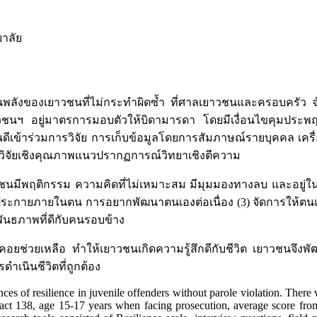
าลัย
ฟื้นพลังของเยาวชนที่ไม่กระทำผิดซ้ำ ที่ศาลเยาวชนและครอบครั
าวชนฯ อยู่มาตรการมอบตัวให้บิดามารดา โดยมีเงื่อนไขคุมประพฤ
นดีเข้าร่วมการวิจัย การเก็บข้อมูลโดยการสัมภาษณ์รายบุคคล เค
รวิจัยเชิงคุณภาพแนวปรากฏการณ์วิทยาเชิงตีความ
ชนมีพฤติกรรม ความคิดที่ไม่เหมาะสม มีมุมมองทางลบ และอยู่ในส
ประกายภายในตน การอยากพัฒนาตนเองต่อเนื่อง (3) จัดการให้ตนเ
พันธภาพที่ดีกับคนรอบข้าง
อยช่วยเหลือ ทำให้เยาวชนเกิดความรู้สึกดีกับชีวิต เยาวชนจึงพัฒน
นินชีวิตที่ถูกต้อง
ces of resilience in juvenile offenders without parole violation. Ther
in act 138, age 15-17 years when facing prosecution, average score fro