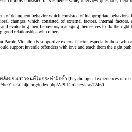
search tools consisted of Resilience scale, interview questions, field 
 of delinquent behavior which consisted of inappropriate behaviors, inap
oral changes which consisted of external factors, internal factors,
and evaluating their behaviors, managing themselves to do the right thi
g good relationships with others.
out Parole Violation is supportive external factor, especially those who
uld support juvenile offenders with love and teach them the right path o
ของเยาวชนที่ไม่กระทำผิดซ้ำ (Psychological experiences of resilienc
s://he01.tci-thaijo.org/index.php/APPJ/article/view/72460