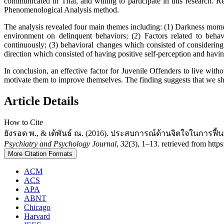
communicated in Thai, and willing to participate in this research. Re
Phenomenological Analysis method.
The analysis revealed four main themes including: (1) Darkness moment
environment on delinquent behaviors; (2) Factors related to behavi
continuously; (3) behavioral changes which consisted of considering 
direction which consisted of having positive self-perception and havin
In conclusion, an effective factor for Juvenile Offenders to live with
motivate them to improve themselves. The finding suggests that we sho
Article Details
How to Cite
ยังรอด พ., & เต้พันธ์ ณ. (2016). ประสบการณ์ด้านจิตใจในการฟื้นพลัง
Psychiatry and Psychology Journal
,
32
(3), 1–13. retrieved from http
More Citation Formats
ACM
ACS
APA
ABNT
Chicago
Harvard