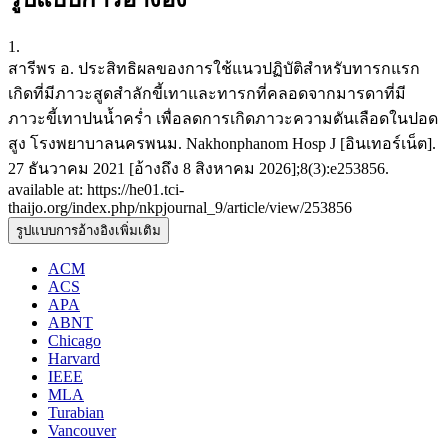
1.
สารีพร อ. ประสิทธิผลของการใช้แนวปฏิบัติสำหรับทารกแรก
เกิดที่มีภาวะสูดสำลักขี้เทาและทารกที่คลอดจากมารดาที่มี
ภาวะขี้เทาปนน้ำคร่ำ เพื่อลดการเกิดภาวะความดันเลือดในปอด
สูง โรงพยาบาลนครพนม. Nakhonphanom Hosp J [อินเทอร์เน็ต].
27 ธันวาคม 2021 [อ้างถึง 8 สิงหาคม 2026];8(3):e253856.
available at: https://he01.tci-
thaijo.org/index.php/nkpjournal_9/article/view/253856
รูปแบบการอ้างอิงเพิ่มเติม
ACM
ACS
APA
ABNT
Chicago
Harvard
IEEE
MLA
Turabian
Vancouver