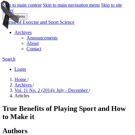
Skip to main content
Skip to main navigation menu
Skip to site
footer
Open Menu
Journal of Exercise and Sport Science
Archives
Announcements
About
Contact
Search
Login
Home
/
Archives
/
Vol. 11 No. 2 (2014): July - December
/
Articles
True Benefits of Playing Sport and How
to Make it
Authors