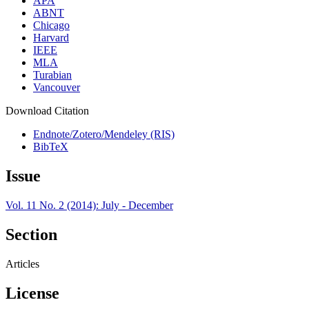
APA
ABNT
Chicago
Harvard
IEEE
MLA
Turabian
Vancouver
Download Citation
Endnote/Zotero/Mendeley (RIS)
BibTeX
Issue
Vol. 11 No. 2 (2014): July - December
Section
Articles
License