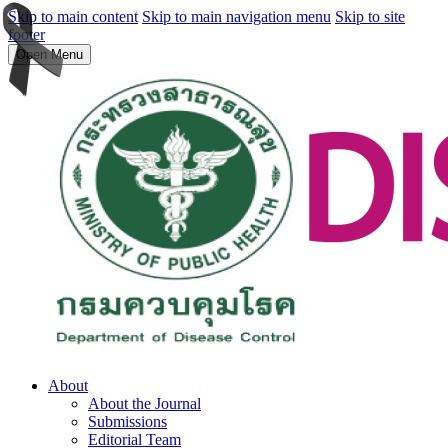
Skip to main content
Skip to main navigation menu
Skip to site
footer
Open Menu
About
About the Journal
Submissions
Editorial Team