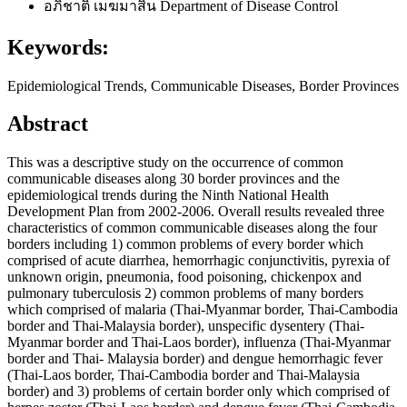
อภิชาติ เมฆมาสิน
Department of Disease Control
Keywords:
Epidemiological Trends, Communicable Diseases, Border Provinces
Abstract
This was a descriptive study on the occurrence of common
communicable diseases along 30 border provinces and the
epidemiological trends during the Ninth National Health
Development Plan from 2002-2006. Overall results revealed three
characteristics of common communicable diseases along the four
borders including 1) common problems of every border which
comprised of acute diarrhea, hemorrhagic conjunctivitis, pyrexia of
unknown origin, pneumonia, food poisoning, chickenpox and
pulmonary tuberculosis 2) common problems of many borders
which comprised of malaria (Thai-Myanmar border, Thai-Cambodia
border and Thai-Malaysia border), unspecific dysentery (Thai-
Myanmar border and Thai-Laos border), influenza (Thai-Myanmar
border and Thai- Malaysia border) and dengue hemorrhagic fever
(Thai-Laos border, Thai-Cambodia border and Thai-Malaysia
border) and 3) problems of certain border only which comprised of