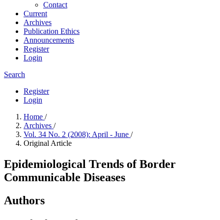
Contact
Current
Archives
Publication Ethics
Announcements
Register
Login
Search
Register
Login
Home
/
Archives
/
Vol. 34 No. 2 (2008): April - June
/
Original Article
Epidemiological Trends of Border
Communicable Diseases
Authors